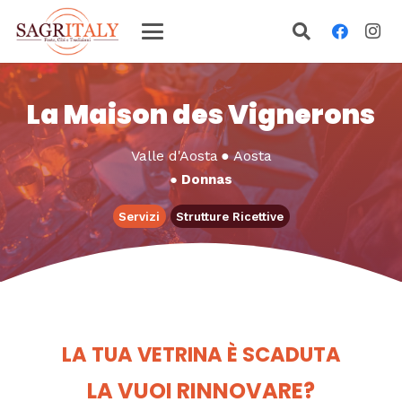
La Maison des Vignerons
Valle d'Aosta
●
Aosta
●
Donnas
Servizi
Strutture Ricettive
LA TUA VETRINA È SCADUTA
LA VUOI RINNOVARE?