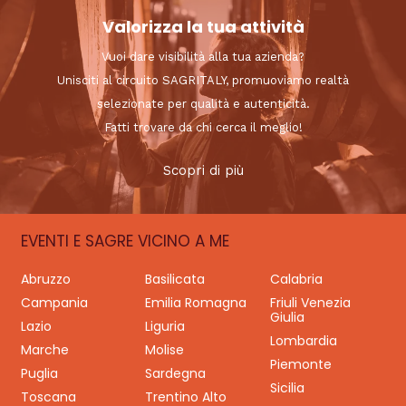
Valorizza la tua attività
Vuoi dare visibilità alla tua azienda?
Unisciti al circuito SAGRITALY, promuoviamo realtà
selezionate per qualità e autenticità.
Fatti trovare da chi cerca il meglio!
Scopri di più
EVENTI E SAGRE VICINO A ME
Abruzzo
Basilicata
Calabria
Campania
Emilia Romagna
Friuli Venezia
Giulia
Lazio
Liguria
Lombardia
Marche
Molise
Piemonte
Puglia
Sardegna
Sicilia
Toscana
Trentino Alto