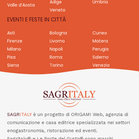
Adige
Umbria
Valle d’Aosta
Veneto
EVENTI E FESTE IN CITTÀ
Asti
Bologna
Cuneo
Firenze
Livorno
Matera
Milano
Napoli
Perugia
Pisa
Roma
Salerno
Siena
Torino
Venezia
SAGR
ITALY
è un progetto di ORIGAMI Web, agenzia di
comunicazione e casa editrice specializzata nei settori
enogastronomia, ristorazione ed eventi.
Sagritaly® e Le Porte del Gusto® sono marchi