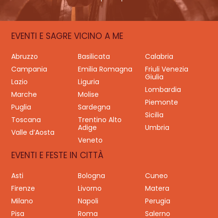
EVENTI E SAGRE VICINO A ME
Abruzzo
Basilicata
Calabria
Campania
Emilia Romagna
Friuli Venezia
Giulia
Lazio
Liguria
Lombardia
Marche
Molise
Piemonte
Puglia
Sardegna
Sicilia
Toscana
Trentino Alto
Adige
Umbria
Valle d’Aosta
Veneto
EVENTI E FESTE IN CITTÀ
Asti
Bologna
Cuneo
Firenze
Livorno
Matera
Milano
Napoli
Perugia
Pisa
Roma
Salerno