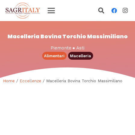
Macelleria Bovina Torchio Massimiliano
Piemonte
●
Asti
Alimentari
Macelleria
Home
/
Eccellenze
/ Macelleria Bovina Torchio Massimiliano