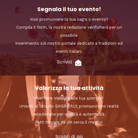
Segnala il tuo evento!
Vuoi promuovere la tua sagra o evento?
Compila il form, la nostra redazione verificherà per un
possibile
inserimento sul nostro portale dedicato a tradizioni ed
eventi italiani.
Scrivici
Valorizza la tua attività
Vuoi dare visibilità alla tua azienda?
Unisciti al circuito SAGRITALY, promuoviamo realtà
selezionate per qualità e autenticità.
Fatti trovare da chi cerca il meglio!
Scopri di più