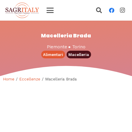
Macelleria Brada
Piemonte
●
Torino
Alimentari
Macelleria
Home
/
Eccellenze
/ Macelleria Brada