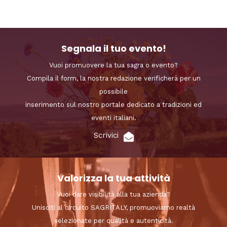
Segnala il tuo evento!
Vuoi promuovere la tua sagra o evento?
Compila il form, la nostra redazione verificherà per un
possibile
inserimento sul nostro portale dedicato a tradizioni ed
eventi italiani.
Scrivici
Valorizza la tua attività
Vuoi dare visibilità alla tua azienda?
Unisciti al circuito SAGRITALY, promuoviamo realtà
selezionate per qualità e autenticità.