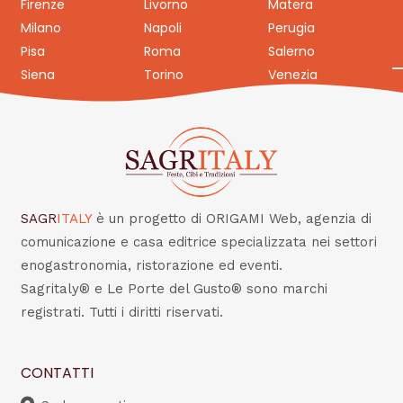
Firenze
Livorno
Matera
Milano
Napoli
Perugia
Pisa
Roma
Salerno
Siena
Torino
Venezia
SAGR
ITALY
è un progetto di ORIGAMI Web, agenzia di
comunicazione e casa editrice specializzata nei settori
enogastronomia, ristorazione ed eventi.
Sagritaly® e Le Porte del Gusto® sono marchi
registrati. Tutti i diritti riservati.
CONTATTI