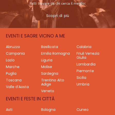
Fatti trovare da chi cerca il meglio!
Scopri di più
EVENTI E SAGRE VICINO A ME
Abruzzo
Basilicata
Calabria
Campania
Emilia Romagna
Friuli Venezia
Giulia
Lazio
Liguria
Lombardia
Marche
Molise
Piemonte
Puglia
Sardegna
Sicilia
Toscana
Trentino Alto
Adige
Umbria
Valle d’Aosta
Veneto
EVENTI E FESTE IN CITTÀ
Asti
Bologna
Cuneo