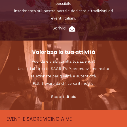
possibile
inserimento sul nostro portale dedicato a tradizioni ed
eventi italiani.
Scrivici
Valorizza la tua attività
Vuoi dare visibilità alla tua azienda?
Unisciti al circuito SAGRITALY, promuoviamo realtà
selezionate per qualità e autenticità.
Fatti trovare da chi cerca il meglio!
Scopri di più
EVENTI E SAGRE VICINO A ME