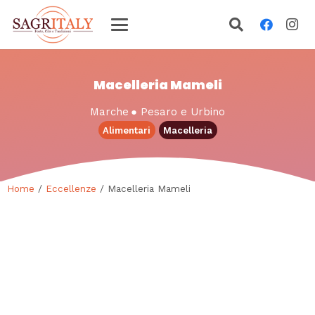
Macelleria Mameli
Marche
●
Pesaro e Urbino
Alimentari
Macelleria
Home
/
Eccellenze
/ Macelleria Mameli