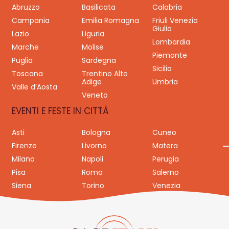
Abruzzo
Basilicata
Calabria
Campania
Emilia Romagna
Friuli Venezia
Giulia
Lazio
Liguria
Lombardia
Marche
Molise
Piemonte
Puglia
Sardegna
Sicilia
Toscana
Trentino Alto
Adige
Umbria
Valle d’Aosta
Veneto
EVENTI E FESTE IN CITTÀ
Asti
Bologna
Cuneo
Firenze
Livorno
Matera
Milano
Napoli
Perugia
Pisa
Roma
Salerno
Siena
Torino
Venezia