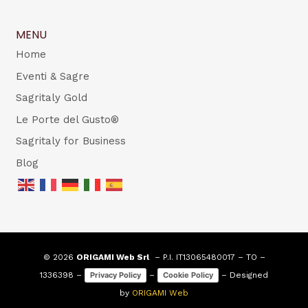
MENU
Home
Eventi & Sagre
Sagritaly Gold
Le Porte del Gusto®
Sagritaly for Business
Blog
© 2026
ORIGAMI Web Srl
– P.I. IT13065480017 – TO –
1336398 –
–
– Designed
Privacy Policy
Cookie Policy
by
ORIGAMI Web