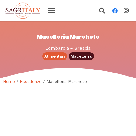
Macelleria Marcheto
Lombardia
●
Brescia
Alimentari
Macelleria
Home
/
Eccellenze
/ Macelleria Marcheto