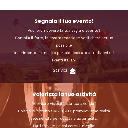
Segnala il tuo evento!
Vuoi promuovere la tua sagra o evento?
Compila il form, la nostra redazione verificherà per un
possibile
inserimento sul nostro portale dedicato a tradizioni ed
eventi italiani.
Scrivici
Valorizza la tua attività
Vuoi dare visibilità alla tua azienda?
Unisciti al circuito SAGRITALY, promuoviamo realtà
selezionate per qualità e autenticità.
Fatti trovare da chi cerca il meglio!