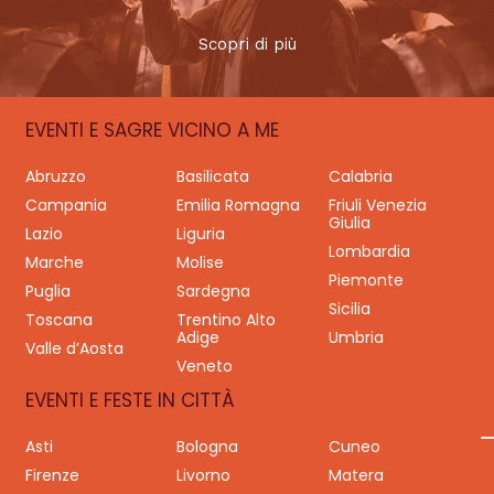
Scopri di più
EVENTI E SAGRE VICINO A ME
Abruzzo
Basilicata
Calabria
Campania
Emilia Romagna
Friuli Venezia
Giulia
Lazio
Liguria
Lombardia
Marche
Molise
Piemonte
Puglia
Sardegna
Sicilia
Toscana
Trentino Alto
Adige
Umbria
Valle d’Aosta
Veneto
EVENTI E FESTE IN CITTÀ
Asti
Bologna
Cuneo
Firenze
Livorno
Matera