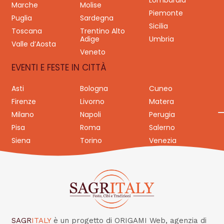
Marche
Molise
Piemonte
Puglia
Sardegna
Sicilia
Toscana
Trentino Alto
Adige
Umbria
Valle d’Aosta
Veneto
EVENTI E FESTE IN CITTÀ
Asti
Bologna
Cuneo
Firenze
Livorno
Matera
Milano
Napoli
Perugia
Pisa
Roma
Salerno
Siena
Torino
Venezia
SAGR
ITALY
è un progetto di ORIGAMI Web, agenzia di