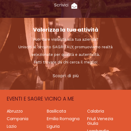
Scrivici
Valorizza la tua attività
Vuoi dare visibilità alla tua azienda?
Unisciti al circuito SAGRITALY, promuoviamo realtà
selezionate per qualità e autenticità.
Fatti trovare da chi cerca il meglio!
Scopri di più
EVENTI E SAGRE VICINO A ME
Abruzzo
Basilicata
Calabria
Campania
Emilia Romagna
Friuli Venezia
Giulia
Lazio
Liguria
Lombardia