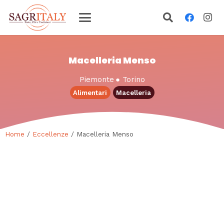
Macelleria Menso
Piemonte
●
Torino
Alimentari
Macelleria
Home
/
Eccellenze
/ Macelleria Menso