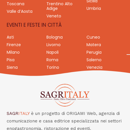
Sicilia
Toscana
Trentino Alto
Adige
Umbria
Valle d’Aosta
Veneto
EVENTI E FESTE IN CITTÀ
Asti
Bologna
Cuneo
Firenze
Livorno
Matera
Milano
Napoli
Perugia
Pisa
Roma
Salerno
Siena
Torino
Venezia
SAGR
ITALY
è un progetto di ORIGAMI Web, agenzia di
comunicazione e casa editrice specializzata nei settori
enogastronomia, ristorazione ed eventi.