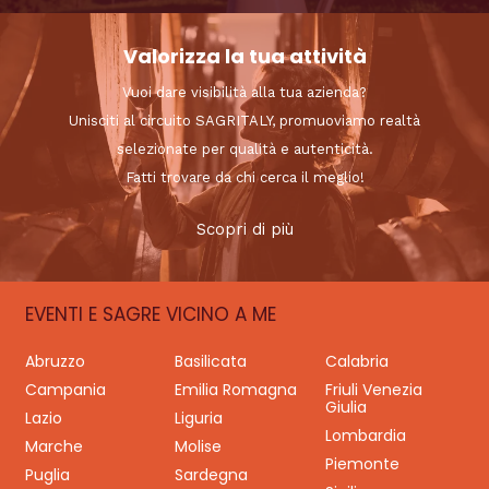
Valorizza la tua attività
Vuoi dare visibilità alla tua azienda?
Unisciti al circuito SAGRITALY, promuoviamo realtà
selezionate per qualità e autenticità.
Fatti trovare da chi cerca il meglio!
Scopri di più
EVENTI E SAGRE VICINO A ME
Abruzzo
Basilicata
Calabria
Campania
Emilia Romagna
Friuli Venezia
Giulia
Lazio
Liguria
Lombardia
Marche
Molise
Piemonte
Puglia
Sardegna