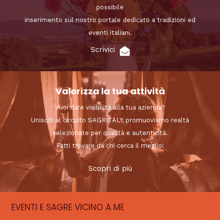
possibile
inserimento sul nostro portale dedicato a tradizioni ed
eventi italiani.
Scrivici
Valorizza la tua attività
Vuoi dare visibilità alla tua azienda?
Unisciti al circuito SAGRITALY, promuoviamo realtà
selezionate per qualità e autenticità.
Fatti trovare da chi cerca il meglio!
Scopri di più
EVENTI E SAGRE VICINO A ME