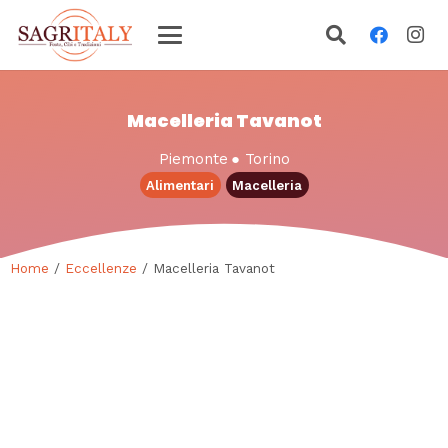
Macelleria Tavanot
Piemonte
●
Torino
Alimentari
Macelleria
Home
/
Eccellenze
/ Macelleria Tavanot