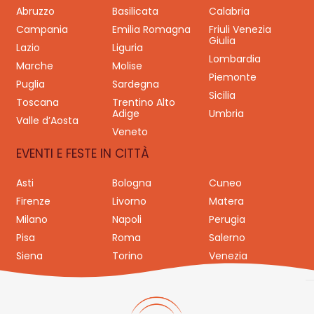
Abruzzo
Basilicata
Calabria
Campania
Emilia Romagna
Friuli Venezia
Giulia
Lazio
Liguria
Lombardia
Marche
Molise
Piemonte
Puglia
Sardegna
Sicilia
Toscana
Trentino Alto
Adige
Umbria
Valle d’Aosta
Veneto
EVENTI E FESTE IN CITTÀ
Asti
Bologna
Cuneo
Firenze
Livorno
Matera
Milano
Napoli
Perugia
Pisa
Roma
Salerno
Siena
Torino
Venezia