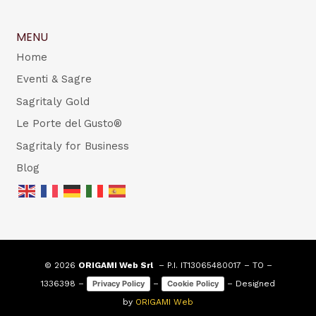
MENU
Home
Eventi & Sagre
Sagritaly Gold
Le Porte del Gusto®
Sagritaly for Business
Blog
© 2026
ORIGAMI Web Srl
– P.I. IT13065480017 – TO –
1336398 –
–
– Designed
Privacy Policy
Cookie Policy
by
ORIGAMI Web