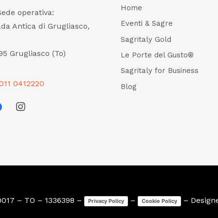
Home
Sede operativa:
Eventi & Sagre
ada Antica di Grugliasco,
Sagritaly Gold
95 Grugliasco (To)
Le Porte del Gusto®
Sagritaly for Business
011 0412220
Blog
0017 – TO – 1336398 –
–
– Design
Privacy Policy
Cookie Policy