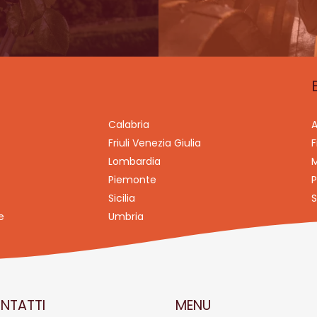
Calabria
A
Friuli Venezia Giulia
F
Lombardia
M
Piemonte
P
Sicilia
S
e
Umbria
NTATTI
MENU