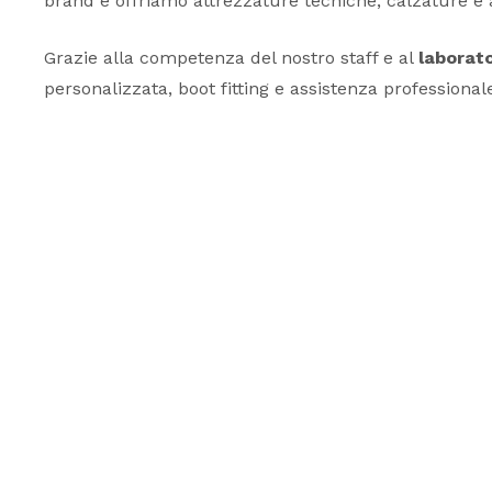
brand e offriamo attrezzature tecniche, calzature e 
Grazie alla competenza del nostro staff e al
laborato
personalizzata, boot fitting e assistenza professiona