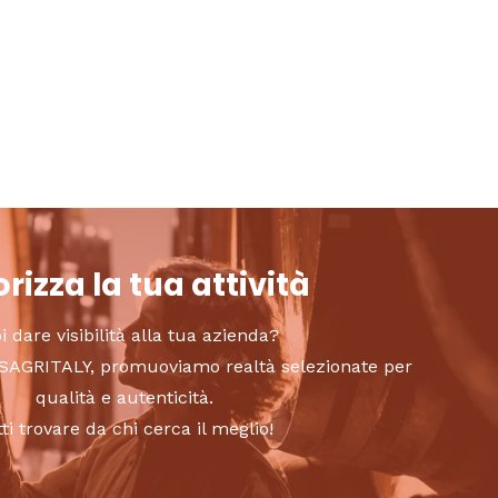
rizza la tua attività
i dare visibilità alla tua azienda?
to SAGRITALY, promuoviamo realtà selezionate per
qualità e autenticità.
tti trovare da chi cerca il meglio!