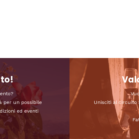
nto!
Valo
vento?
Vuo
à per un possibile
Unisciti al circui
dizioni ed eventi
Fa