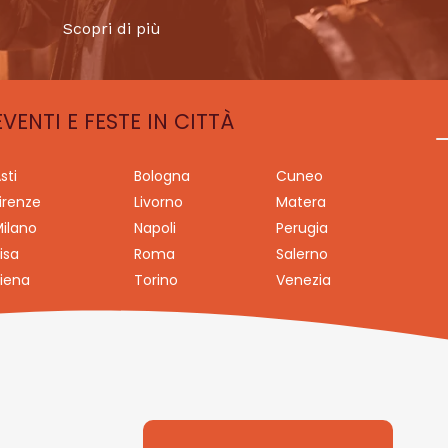
Scopri di più
EVENTI E FESTE IN CITTÀ
sti
Bologna
Cuneo
irenze
Livorno
Matera
ilano
Napoli
Perugia
isa
Roma
Salerno
iena
Torino
Venezia