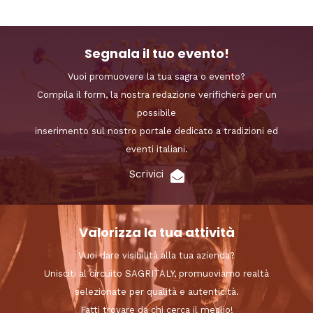
Segnala il tuo evento!
Vuoi promuovere la tua sagra o evento?
Compila il form, la nostra redazione verificherà per un
possibile
inserimento sul nostro portale dedicato a tradizioni ed
eventi italiani.
Scrivici
Valorizza la tua attività
Vuoi dare visibilità alla tua azienda?
Unisciti al circuito SAGRITALY, promuoviamo realtà
selezionate per qualità e autenticità.
Fatti trovare da chi cerca il meglio!