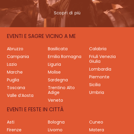
Scopri di più
EVENTI E SAGRE VICINO A ME
Abruzzo
Basilicata
Calabria
Campania
Emilia Romagna
Friuli Venezia
Giulia
Lazio
Liguria
Lombardia
Marche
Molise
Piemonte
Puglia
Sardegna
Sicilia
Toscana
Trentino Alto
Adige
Umbria
Valle d’Aosta
Veneto
EVENTI E FESTE IN CITTÀ
Asti
Bologna
Cuneo
Firenze
Livorno
Matera