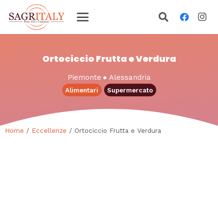
Ortociccio Frutta e Verdura
Piemonte
●
Alessandria
Alimentari
Supermercato
Home
/
Eccellenze
/ Ortociccio Frutta e Verdura