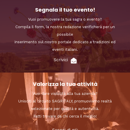
Segnala il tuo evento!
Vuoi promuovere la tua sagra o evento?
Compila il form, la nostra redazione verificherà per un
possibile
inserimento sul nostro portale dedicato a tradizioni ed
eventi italiani.
Scrivici
Valorizza la tua attività
Vuoi dare visibilità alla tua azienda?
Unisciti al circuito SAGRITALY, promuoviamo realtà
selezionate per qualità e autenticità.
Fatti trovare da chi cerca il meglio!
Scopri di più