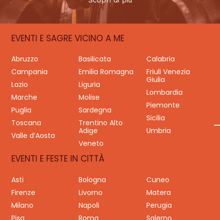
EVENTI E SAGRE VICINO A ME
Abruzzo
Basilicata
Calabria
Campania
Emilia Romagna
Friuli Venezia
Giulia
Lazio
Liguria
Lombardia
Marche
Molise
Piemonte
Puglia
Sardegna
Sicilia
Toscana
Trentino Alto
Adige
Umbria
Valle d’Aosta
Veneto
EVENTI E FESTE IN CITTÀ
Asti
Bologna
Cuneo
Firenze
Livorno
Matera
Milano
Napoli
Perugia
Pisa
Roma
Salerno