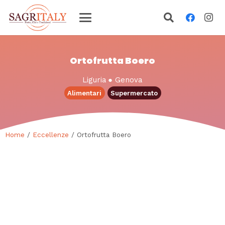
Ortofrutta Boero
Liguria
●
Genova
Alimentari
Supermercato
Home
/
Eccellenze
/ Ortofrutta Boero