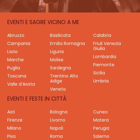
EVENTI E SAGRE VICINO A ME
Abruzzo
Basilicata
Calabria
Campania
Emilia Romagna
Friuli Venezia
Giulia
Lazio
Liguria
Lombardia
Marche
Molise
Piemonte
Puglia
Sardegna
Sicilia
Toscana
Trentino Alto
Adige
Umbria
Valle d’Aosta
Veneto
EVENTI E FESTE IN CITTÀ
Asti
Bologna
Cuneo
Firenze
Livorno
Matera
Milano
Napoli
Perugia
Pisa
Roma
Salerno