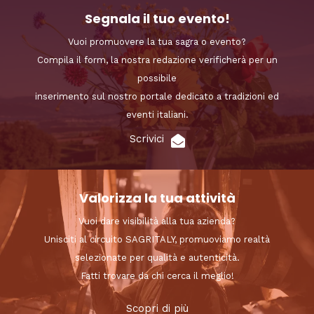
Segnala il tuo evento!
Vuoi promuovere la tua sagra o evento?
Compila il form, la nostra redazione verificherà per un
possibile
inserimento sul nostro portale dedicato a tradizioni ed
eventi italiani.
Scrivici
Valorizza la tua attività
Vuoi dare visibilità alla tua azienda?
Unisciti al circuito SAGRITALY, promuoviamo realtà
selezionate per qualità e autenticità.
Fatti trovare da chi cerca il meglio!
Scopri di più