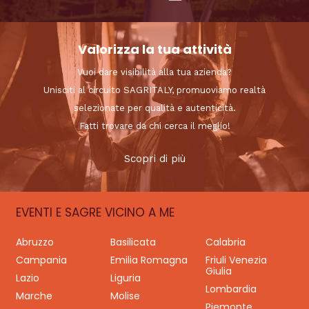
Valorizza la tua attività
Vuoi dare visibilità alla tua azienda?
Unisciti al circuito SAGRITALY, promuoviamo realtà
selezionate per qualità e autenticità.
Fatti trovare da chi cerca il meglio!
Scopri di più
EVENTI E SAGRE VICINO A ME
Abruzzo
Basilicata
Calabria
Campania
Emilia Romagna
Friuli Venezia
Giulia
Lazio
Liguria
Lombardia
Marche
Molise
Piemonte