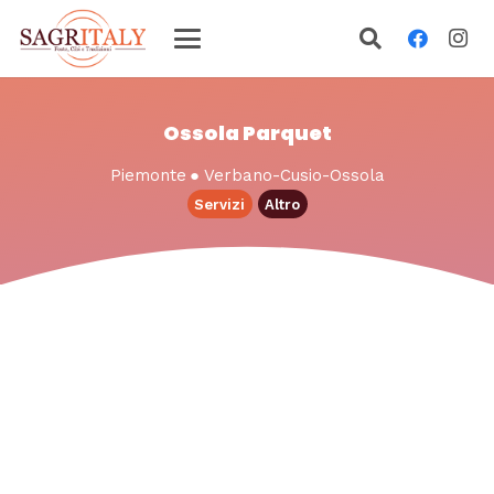
Ossola Parquet
Piemonte
●
Verbano-Cusio-Ossola
Servizi
Altro