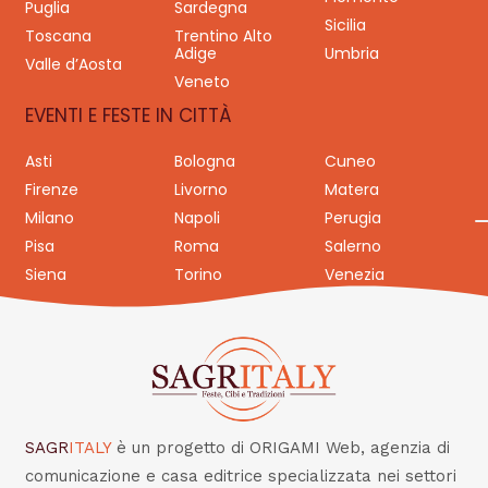
Puglia
Sardegna
Sicilia
Toscana
Trentino Alto
Adige
Umbria
Valle d’Aosta
Veneto
EVENTI E FESTE IN CITTÀ
Asti
Bologna
Cuneo
Firenze
Livorno
Matera
Milano
Napoli
Perugia
Pisa
Roma
Salerno
Siena
Torino
Venezia
SAGR
ITALY
è un progetto di ORIGAMI Web, agenzia di
comunicazione e casa editrice specializzata nei settori