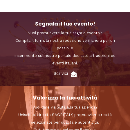
Segnala il tuo evento!
Vuoi promuovere la tua sagra o evento?
Compila il form, la nostra redazione verificherà per un
possibile
inserimento sul nostro portale dedicato a tradizioni ed
eventi italiani.
Scrivici
Valorizza la tua attività
Vuoi dare visibilità alla tua azienda?
Unisciti al circuito SAGRITALY, promuoviamo realtà
selezionate per qualità e autenticità.
Fatti trovare da chi cerca il meglio!