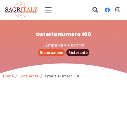
Osteria Numero 100
Campania
●
Caserta
Ristorazione
Ristorante
Home
/
Eccellenze
/ Osteria Numero 100