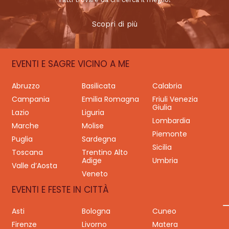
Scopri di più
EVENTI E SAGRE VICINO A ME
Abruzzo
Basilicata
Calabria
Campania
Emilia Romagna
Friuli Venezia
Giulia
Lazio
Liguria
Lombardia
Marche
Molise
Piemonte
Puglia
Sardegna
Sicilia
Toscana
Trentino Alto
Adige
Umbria
Valle d’Aosta
Veneto
EVENTI E FESTE IN CITTÀ
Asti
Bologna
Cuneo
Firenze
Livorno
Matera