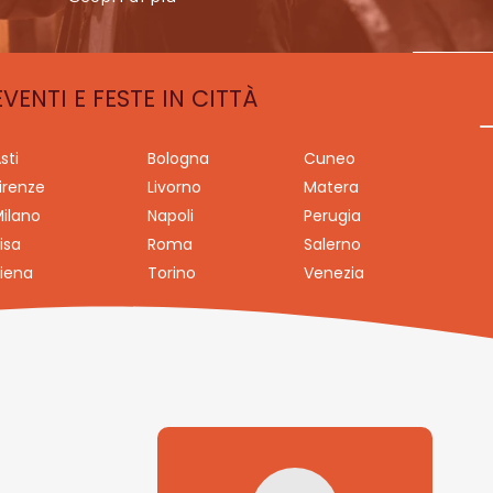
EVENTI E FESTE IN CITTÀ
sti
Bologna
Cuneo
irenze
Livorno
Matera
ilano
Napoli
Perugia
isa
Roma
Salerno
iena
Torino
Venezia