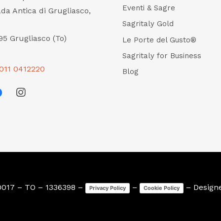
Eventi & Sagre
ada Antica di Grugliasco,
Sagritaly Gold
95 Grugliasco (To)
Le Porte del Gusto®
Sagritaly for Business
011 0412220
Blog
0017 – TO – 1336398 –
–
– Design
Privacy Policy
Cookie Policy