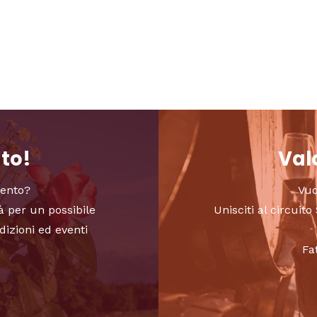
nto!
Valo
vento?
Vuo
à per un possibile
Unisciti al circui
dizioni ed eventi
Fa