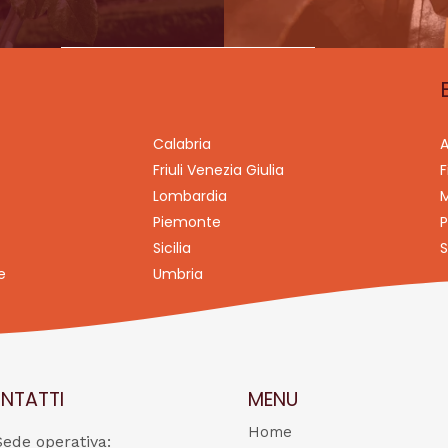
Calabria
A
Friuli Venezia Giulia
F
Lombardia
M
Piemonte
P
Sicilia
S
e
Umbria
NTATTI
MENU
Home
Sede operativa: