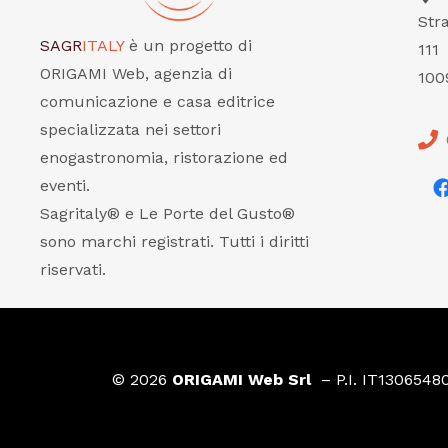
Str
SAGR
ITALY
è un progetto di
111
ORIGAMI Web, agenzia di
100
comunicazione e casa editrice
specializzata nei settori
enogastronomia, ristorazione ed
eventi.
Sagritaly® e Le Porte del Gusto®
sono marchi registrati. Tutti i diritti
riservati.
© 2026
ORIGAMI Web Srl
– P.I. IT1306548