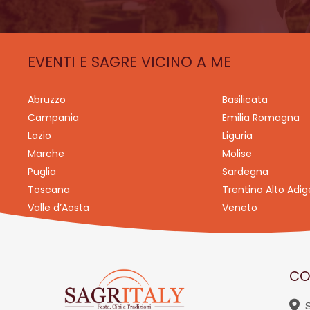
EVENTI E SAGRE VICINO A ME
Abruzzo
Basilicata
Campania
Emilia Romagna
Lazio
Liguria
Marche
Molise
Puglia
Sardegna
Toscana
Trentino Alto Adig
Valle d’Aosta
Veneto
CO