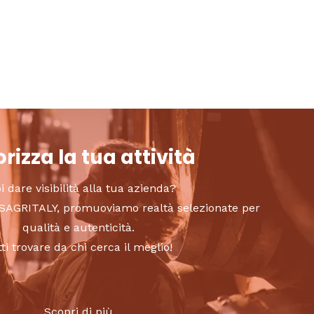
rizza la tua attività
i dare visibilità alla tua azienda?
to SAGRITALY, promuoviamo realtà selezionate per
qualità e autenticità.
tti trovare da chi cerca il meglio!
Scopri di più