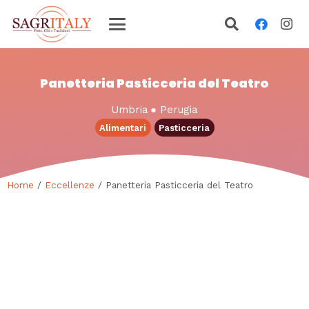
Panetteria Pasticceria del Teatro
Umbria
●
Perugia
Alimentari
Pasticceria
Home
/
Eccellenze
/ Panetteria Pasticceria del Teatro