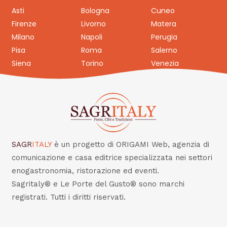
Asti
Bologna
Cuneo
Firenze
Livorno
Matera
Milano
Napoli
Perugia
Pisa
Roma
Salerno
Siena
Torino
Venezia
SAGR
ITALY
è un progetto di ORIGAMI Web, agenzia di
comunicazione e casa editrice specializzata nei settori
enogastronomia, ristorazione ed eventi.
Sagritaly® e Le Porte del Gusto® sono marchi
registrati. Tutti i diritti riservati.