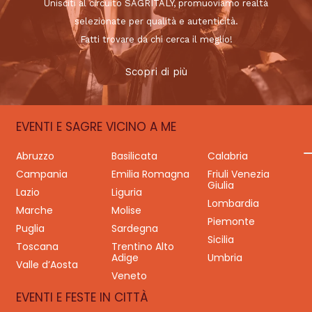
Unisciti al circuito SAGRITALY, promuoviamo realtà
selezionate per qualità e autenticità.
Fatti trovare da chi cerca il meglio!
Scopri di più
EVENTI E SAGRE VICINO A ME
Abruzzo
Basilicata
Calabria
Campania
Emilia Romagna
Friuli Venezia
Giulia
Lazio
Liguria
Lombardia
Marche
Molise
Piemonte
Puglia
Sardegna
Sicilia
Toscana
Trentino Alto
Adige
Umbria
Valle d’Aosta
Veneto
EVENTI E FESTE IN CITTÀ