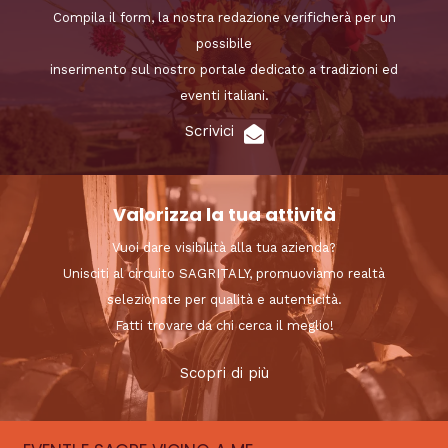
Compila il form, la nostra redazione verificherà per un
possibile
inserimento sul nostro portale dedicato a tradizioni ed
eventi italiani.
Scrivici
Valorizza la tua attività
Vuoi dare visibilità alla tua azienda?
Unisciti al circuito SAGRITALY, promuoviamo realtà
selezionate per qualità e autenticità.
Fatti trovare da chi cerca il meglio!
Scopri di più