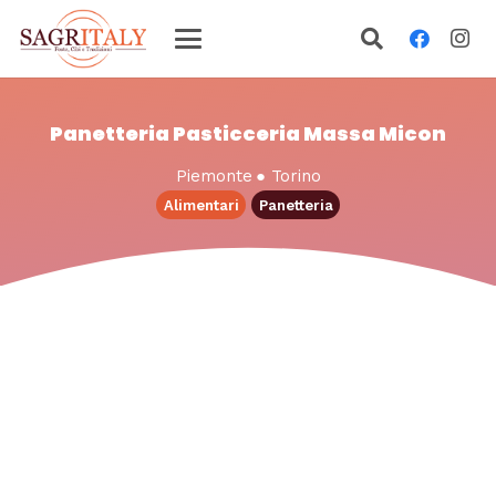
Panetteria Pasticceria Massa Micon
Piemonte
●
Torino
Alimentari
Panetteria