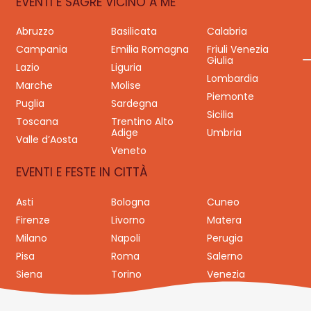
EVENTI E SAGRE VICINO A ME
Abruzzo
Basilicata
Calabria
Campania
Emilia Romagna
Friuli Venezia
Giulia
Lazio
Liguria
Lombardia
Marche
Molise
Piemonte
Puglia
Sardegna
Sicilia
Toscana
Trentino Alto
Adige
Umbria
Valle d’Aosta
Veneto
EVENTI E FESTE IN CITTÀ
Asti
Bologna
Cuneo
Firenze
Livorno
Matera
Milano
Napoli
Perugia
Pisa
Roma
Salerno
Siena
Torino
Venezia