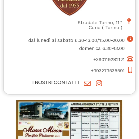
Stradale Torino, 117
Corio
(
Torino
)
dal lunedì al sabato 6.30-13.00/15.00-20.00
domenica 6.30-13.00
+390119282121
+393273535591
I NOSTRI CONTATTI