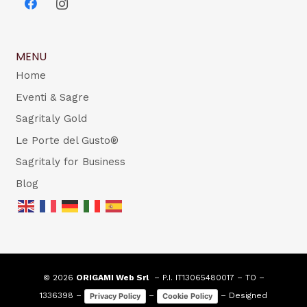
MENU
Home
Eventi & Sagre
Sagritaly Gold
Le Porte del Gusto®
Sagritaly for Business
Blog
© 2026
ORIGAMI Web Srl
– P.I. IT13065480017 – TO –
1336398 –
–
– Designed
Privacy Policy
Cookie Policy