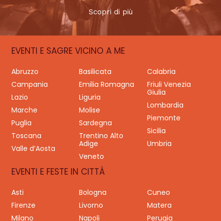
Scopri di più
EVENTI E SAGRE VICINO A ME
Abruzzo
Basilicata
Calabria
Campania
Emilia Romagna
Friuli Venezia
Giulia
Lazio
Liguria
Lombardia
Marche
Molise
Piemonte
Puglia
Sardegna
Sicilia
Toscana
Trentino Alto
Adige
Umbria
Valle d’Aosta
Veneto
EVENTI E FESTE IN CITTÀ
Asti
Bologna
Cuneo
Firenze
Livorno
Matera
Milano
Napoli
Perugia