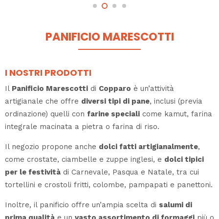
PANIFICIO MARESCOTTI
I NOSTRI PRODOTTI
Il
Panificio Marescotti
di
Copparo
è un’attività
artigianale che offre
diversi tipi di pane
, inclusi (previa
ordinazione) quelli con
farine speciali
come kamut, farina
integrale macinata a pietra o farina di riso.
Il negozio propone anche
dolci fatti artigianalmente
,
come crostate, ciambelle e zuppe inglesi, e
dolci tipici
per le festività
di Carnevale, Pasqua e Natale, tra cui
tortellini e crostoli fritti, colombe, pampapati e panettoni.
Inoltre, il panificio offre un’ampia scelta di
salumi di
prima qualità
e un
vasto assortimento di formaggi
più o