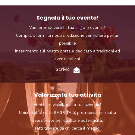
Segnala il tuo evento!
Vuoi promuovere la tua sagra o evento?
Compila il form, la nostra redazione verificherà per un
possibile
inserimento sul nostro portale dedicato a tradizioni ed
eventi italiani.
Scrivici
Valorizza la tua attività
Vuoi dare visibilità alla tua azienda?
Unisciti al circuito SAGRITALY, promuoviamo realtà
selezionate per qualità e autenticità.
Fatti trovare da chi cerca il meglio!