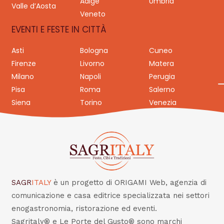
Adige
Umbria
Valle d’Aosta
Veneto
EVENTI E FESTE IN CITTÀ
Asti
Bologna
Cuneo
Firenze
Livorno
Matera
Milano
Napoli
Perugia
Pisa
Roma
Salerno
Siena
Torino
Venezia
SAGR
ITALY
è un progetto di ORIGAMI Web, agenzia di
comunicazione e casa editrice specializzata nei settori
enogastronomia, ristorazione ed eventi.
Sagritaly® e Le Porte del Gusto® sono marchi