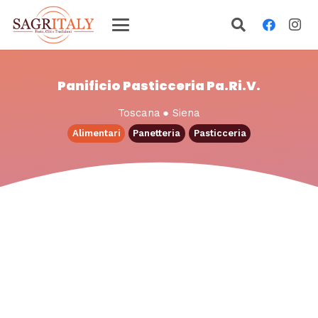
Panificio Pasticceria Pa.Ri.V.
Toscana
●
Siena
Alimentari
Panetteria
Pasticceria