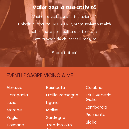
Valorizza la tua attività
Vuoi dare visibilità alla tua azienda?
Unisciti al circuito SAGRITALY, promuoviamo realtà
selezionate per qualità e autenticità.
Fatti trovare da chi cerca il meglio!
Scopri di più
EVENTI E SAGRE VICINO A ME
Abruzzo
Basilicata
Calabria
Campania
Emilia Romagna
Friuli Venezia
Giulia
Lazio
Liguria
Lombardia
Marche
Molise
Piemonte
Puglia
Sardegna
Sicilia
Toscana
Trentino Alto