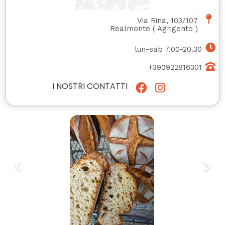
Via Rina, 103/107
Realmonte
(
Agrigento
)
lun-sab 7.00-20.30
+390922816301
I NOSTRI CONTATTI