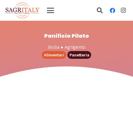
Panificio Pilato
Sicilia
●
Agrigento
Alimentari
Panetteria