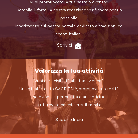
Vuoi promuovere la tua sagra o evento?
Compila il form, la nostra redazione verificherà per un
possibile
inserimento sul nostro portale dedicato a tradizioni ed
eventi italiani.
Scrivici
Valorizza la tua attività
Vuoi dare visibilità alla tua azienda?
Unisciti al circuito SAGRITALY, promuoviamo realtà
selezionate per qualità e autenticità.
Fatti trovare da chi cerca il meglio!
Scopri di più