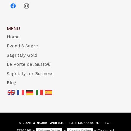
MENU
Home
Eventi & Sagre
Sagritaly Gold
Le Porte del Gusto®
Sagritaly for Business
Blog
© 2026
ORIGAMI Web Srl
– P.I. IT13065480017 – TO –
1336398 –
–
– Designed
Privacy Policy
Cookie Policy