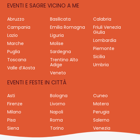
EVENTI E SAGRE VICINO A ME
Abruzzo
Basilicata
Calabria
Campania
Emilia Romagna
Friuli Venezia
Giulia
Lazio
Liguria
Lombardia
Marche
Molise
Piemonte
Puglia
Sardegna
Sicilia
Toscana
Trentino Alto
Adige
Umbria
Valle d’Aosta
Veneto
EVENTI E FESTE IN CITTÀ
Asti
Bologna
Cuneo
Firenze
Livorno
Matera
Milano
Napoli
Perugia
Pisa
Roma
Salerno
Siena
Torino
Venezia