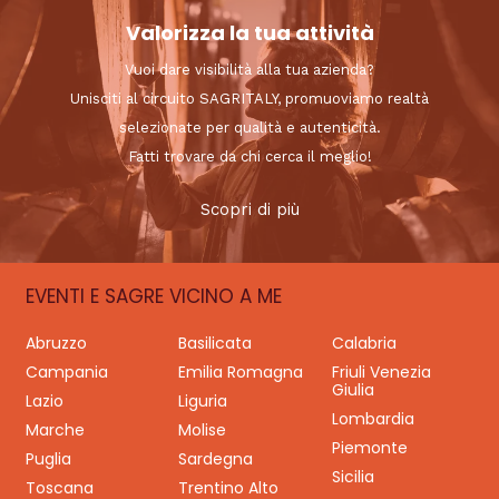
Valorizza la tua attività
Vuoi dare visibilità alla tua azienda?
Unisciti al circuito SAGRITALY, promuoviamo realtà
selezionate per qualità e autenticità.
Fatti trovare da chi cerca il meglio!
Scopri di più
EVENTI E SAGRE VICINO A ME
Abruzzo
Basilicata
Calabria
Campania
Emilia Romagna
Friuli Venezia
Giulia
Lazio
Liguria
Lombardia
Marche
Molise
Piemonte
Puglia
Sardegna
Sicilia
Toscana
Trentino Alto