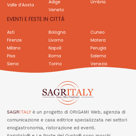
Adige
Umbria
Valle d’Aosta
Veneto
EVENTI E FESTE IN CITTÀ
Asti
Bologna
Cuneo
Firenze
Livorno
Matera
Milano
Napoli
Perugia
Pisa
Roma
Salerno
Siena
Torino
Venezia
SAGR
ITALY
è un progetto di ORIGAMI Web, agenzia di
comunicazione e casa editrice specializzata nei settori
enogastronomia, ristorazione ed eventi.
Sagritaly® e Le Porte del Gusto® sono marchi