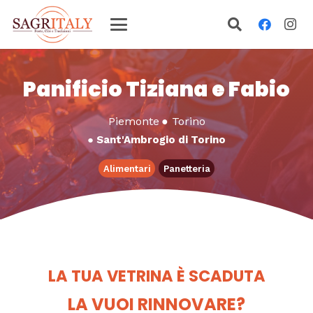
Panificio Tiziana e Fabio
Piemonte
●
Torino
●
Sant'Ambrogio di Torino
Alimentari
Panetteria
LA TUA VETRINA È SCADUTA
LA VUOI RINNOVARE?