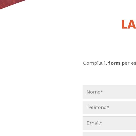
LA
Compila il
form
per ess