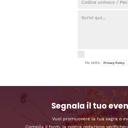
Ho letto
Privacy Policy
Segnala il tuo eve
Vuoi promuovere la tua sagra o e
Compila il form, la nostra redazione verificher