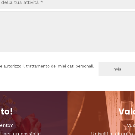
e autorizzo il trattamento dei miei dati personali.
nto!
Valo
vento?
Vuo
à per un possibile
Unisciti al circui