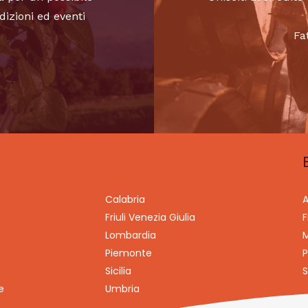
dizioni ed eventi
Fa
Calabria
A
Friuli Venezia Giulia
F
Lombardia
M
Piemonte
P
Sicilia
S
e
Umbria