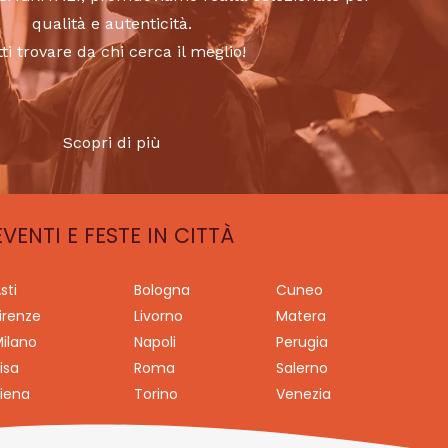
qualità e autenticità.
tti trovare da chi cerca il meglio!
Scopri di più
EVENTI E FESTE IN CITTÀ
sti
Bologna
Cuneo
irenze
Livorno
Matera
ilano
Napoli
Perugia
isa
Roma
Salerno
iena
Torino
Venezia