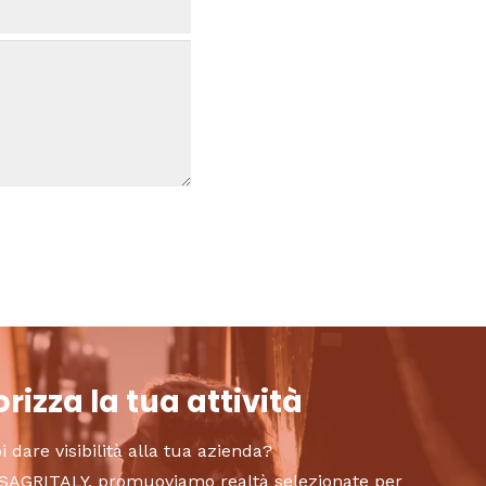
rizza la tua attività
i dare visibilità alla tua azienda?
to SAGRITALY, promuoviamo realtà selezionate per