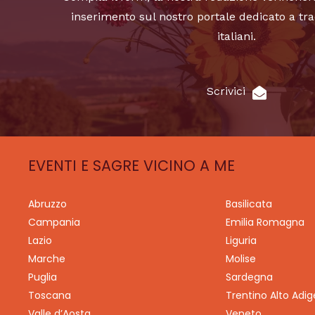
inserimento sul nostro portale dedicato a tra
italiani.
Scrivici
EVENTI E SAGRE VICINO A ME
Abruzzo
Basilicata
Campania
Emilia Romagna
Lazio
Liguria
Marche
Molise
Puglia
Sardegna
Toscana
Trentino Alto Adig
Valle d’Aosta
Veneto