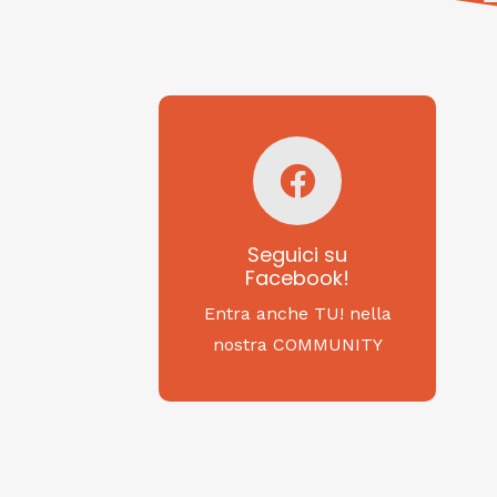
Seguici su
Facebook!
SAGRITALY
Seguici su
Facebook!
Feste, cibi e tradizioni
da Nord a Sud...
Entra anche TU! nella
nostra COMMUNITY