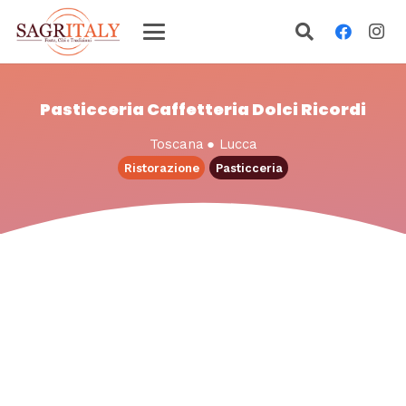
Pasticceria Caffetteria Dolci Ricordi
Toscana
●
Lucca
Ristorazione
Pasticceria