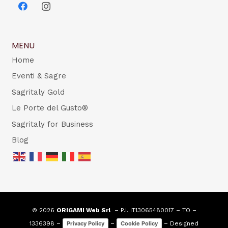
MENU
Home
Eventi & Sagre
Sagritaly Gold
Le Porte del Gusto®
Sagritaly for Business
Blog
© 2026
ORIGAMI Web Srl
– P.I. IT13065480017 – TO –
1336398 –
–
– Designed
Privacy Policy
Cookie Policy