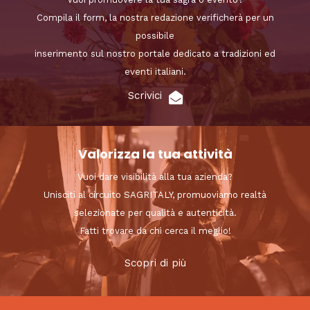
Compila il form, la nostra redazione verificherà per un
possibile
inserimento sul nostro portale dedicato a tradizioni ed
eventi italiani.
Scrivici
Valorizza la tua attività
Vuoi dare visibilità alla tua azienda?
Unisciti al circuito SAGRITALY, promuoviamo realtà
selezionate per qualità e autenticità.
Fatti trovare da chi cerca il meglio!
Scopri di più