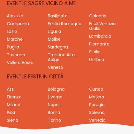
EVENTI E SAGRE VICINO A ME
Abruzzo
Basilicata
Calabria
Campania
Emilia Romagna
Friuli Venezia
Giulia
Lazio
Liguria
Lombardia
Marche
Molise
Piemonte
Puglia
Sardegna
Sicilia
Toscana
Trentino Alto
Adige
Umbria
Valle d’Aosta
Veneto
EVENTI E FESTE IN CITTÀ
Asti
Bologna
Cuneo
Firenze
Livorno
Matera
Milano
Napoli
Perugia
Pisa
Roma
Salerno
Siena
Torino
Venezia