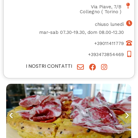
Via Piave, 7/B
Collegno
(
Torino
)
chiuso lunedì
mar-sab 07.30-19.30, dom 08.00-12.30
+39011411779
+393473854469
I NOSTRI CONTATTI