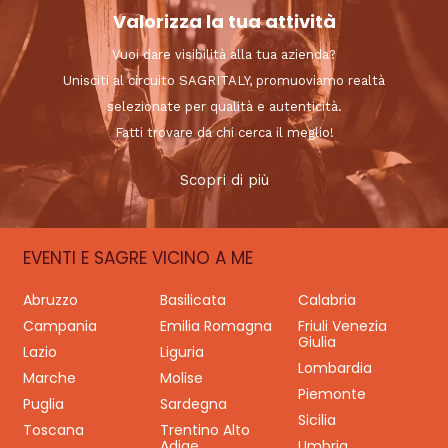
Valorizza la tua attività
Vuoi dare visibilità alla tua azienda?
Unisciti al circuito SAGRITALY, promuoviamo realtà
selezionate per qualità e autenticità.
Fatti trovare da chi cerca il meglio!
Scopri di più
EVENTI E SAGRE VICINO A ME
Abruzzo
Basilicata
Calabria
Campania
Emilia Romagna
Friuli Venezia
Giulia
Lazio
Liguria
Lombardia
Marche
Molise
Piemonte
Puglia
Sardegna
Sicilia
Toscana
Trentino Alto
Adige
Umbria