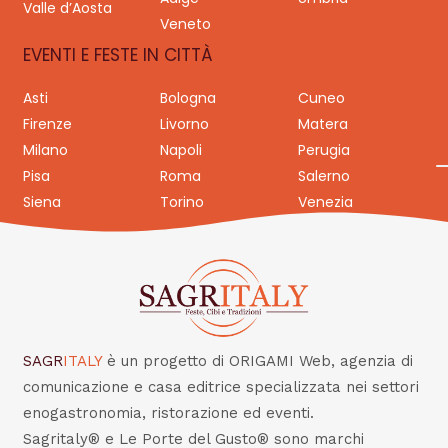
Valle d’Aosta
Veneto
EVENTI E FESTE IN CITTÀ
Asti
Bologna
Cuneo
Firenze
Livorno
Matera
Milano
Napoli
Perugia
Pisa
Roma
Salerno
Siena
Torino
Venezia
SAGR
ITALY
è un progetto di ORIGAMI Web, agenzia di
comunicazione e casa editrice specializzata nei settori
enogastronomia, ristorazione ed eventi.
Sagritaly® e Le Porte del Gusto® sono marchi