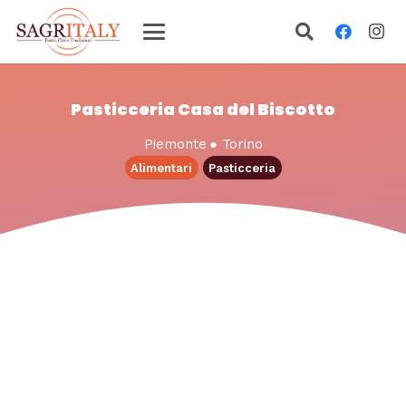
Pasticceria Casa del Biscotto
Piemonte
●
Torino
Alimentari
Pasticceria