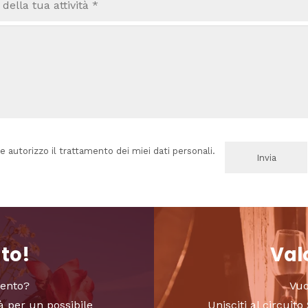
e autorizzo il trattamento dei miei dati personali.
nto!
Valo
vento?
Vuo
à per un possibile
Unisciti al circui