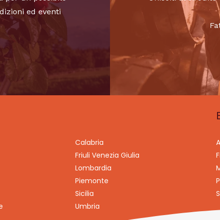
dizioni ed eventi
Fa
Calabria
A
Friuli Venezia Giulia
F
Lombardia
M
Piemonte
P
Sicilia
S
e
Umbria