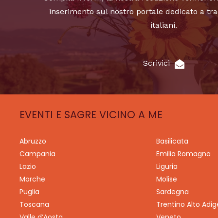
inserimento sul nostro portale dedicato a tra
italiani.
Scrivici
EVENTI E SAGRE VICINO A ME
Abruzzo
Basilicata
Campania
Emilia Romagna
Lazio
Liguria
Marche
Molise
Puglia
Sardegna
Toscana
Trentino Alto Adig
Valle d’Aosta
Veneto