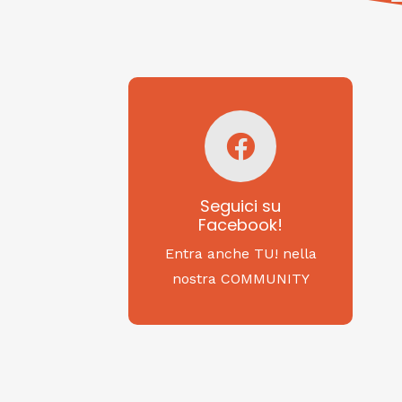
Seguici su
Facebook!
SAGRITALY
Seguici su
Facebook!
Feste, cibi e tradizioni
da Nord a Sud...
Entra anche TU! nella
nostra COMMUNITY