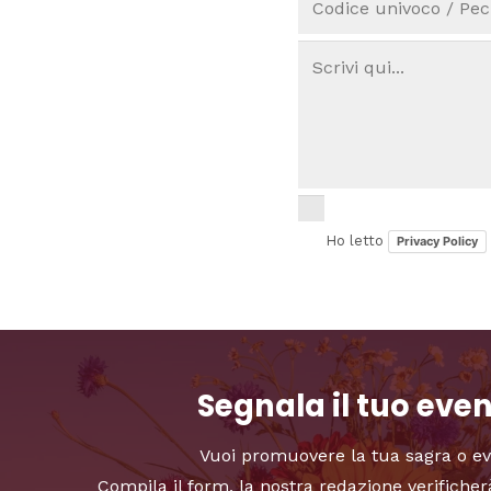
Ho letto
Privacy Policy
Segnala il tuo eve
Vuoi promuovere la tua sagra o e
Compila il form, la nostra redazione verificher