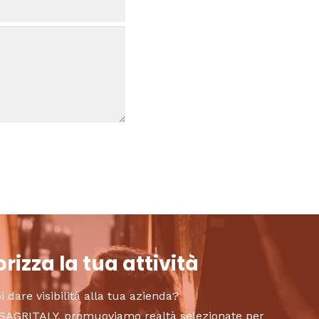
rizza la tua attività
i dare visibilità alla tua azienda?
to SAGRITALY, promuoviamo realtà selezionate per