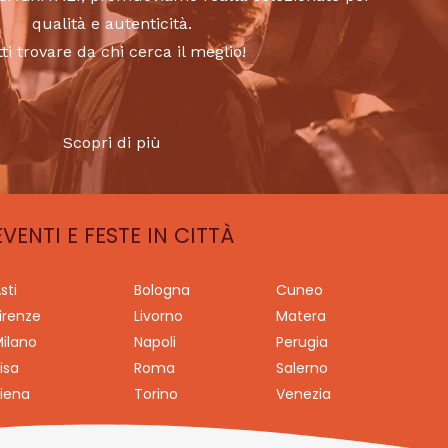
qualità e autenticità.
tti trovare da chi cerca il meglio!
Scopri di più
EVENTI E FESTE IN CITTÀ
sti
Bologna
Cuneo
irenze
Livorno
Matera
ilano
Napoli
Perugia
isa
Roma
Salerno
iena
Torino
Venezia