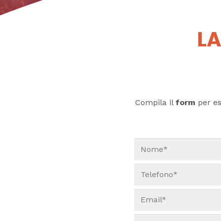
LA
Compila il
form
per ess