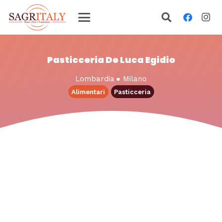
Pasticceria De Luca Egidio
Lombardia
●
Milano
Alimentari
Pasticceria