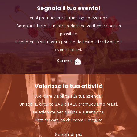
Segnala il tuo evento!
Vuoi promuovere la tua sagra o evento?
Compila il form, la nostra redazione verificherà per un
possibile
inserimento sul nostro portale dedicato a tradizioni ed
eventi italiani.
Scrivici
Valorizza la tua attività
Vuoi dare visibilità alla tua azienda?
Unisciti al circuito SAGRITALY, promuoviamo realtà
selezionate per qualità e autenticità.
Fatti trovare da chi cerca il meglio!
Scopri di più