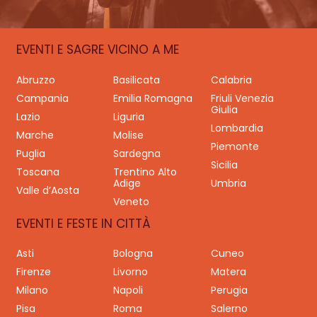
EVENTI E SAGRE VICINO A ME
Abruzzo
Basilicata
Calabria
Campania
Emilia Romagna
Friuli Venezia
Giulia
Lazio
Liguria
Lombardia
Marche
Molise
Piemonte
Puglia
Sardegna
Sicilia
Toscana
Trentino Alto
Adige
Umbria
Valle d’Aosta
Veneto
EVENTI E FESTE IN CITTÀ
Asti
Bologna
Cuneo
Firenze
Livorno
Matera
Milano
Napoli
Perugia
Pisa
Roma
Salerno