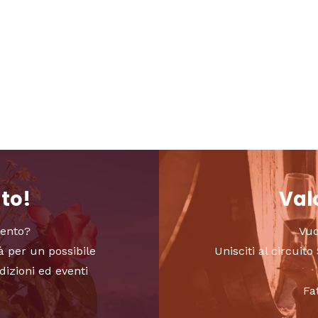
nto!
Valo
vento?
Vuo
à per un possibile
Unisciti al circui
dizioni ed eventi
Fa