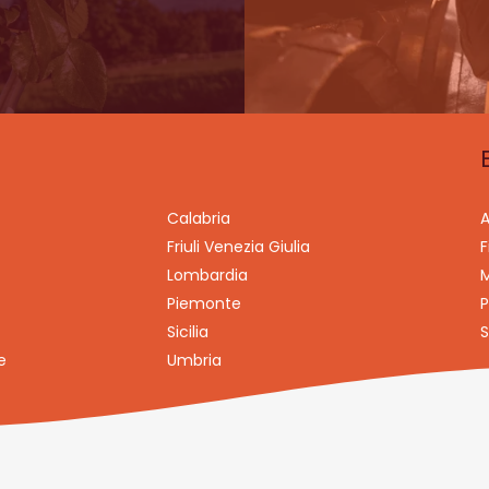
Calabria
A
Friuli Venezia Giulia
F
Lombardia
M
Piemonte
P
Sicilia
S
e
Umbria