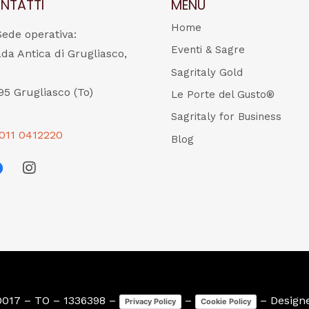
NTATTI
MENU
Home
Sede operativa:
Eventi & Sagre
ada Antica di Grugliasco,
Sagritaly Gold
95 Grugliasco (To)
Le Porte del Gusto®
Sagritaly for Business
011 0412220
Blog
0017 – TO – 1336398 –
–
– Design
Privacy Policy
Cookie Policy