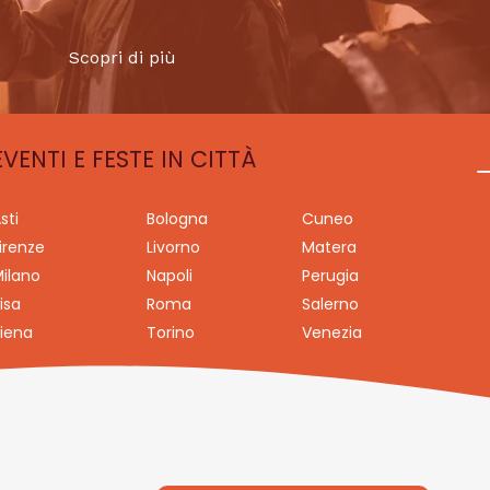
Scopri di più
EVENTI E FESTE IN CITTÀ
sti
Bologna
Cuneo
irenze
Livorno
Matera
ilano
Napoli
Perugia
isa
Roma
Salerno
iena
Torino
Venezia