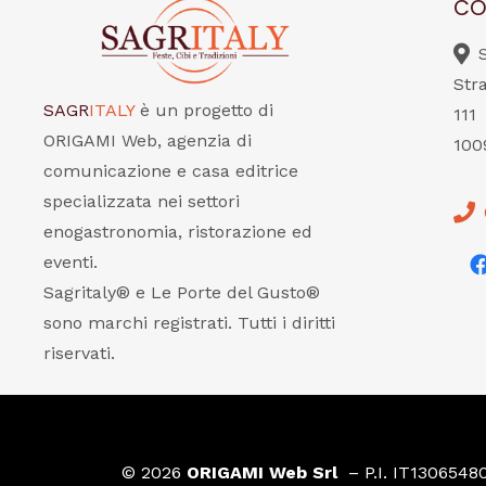
CO
Str
SAGR
ITALY
è un progetto di
111
ORIGAMI Web, agenzia di
100
comunicazione e casa editrice
specializzata nei settori
enogastronomia, ristorazione ed
eventi.
Sagritaly® e Le Porte del Gusto®
sono marchi registrati. Tutti i diritti
riservati.
© 2026
ORIGAMI Web Srl
– P.I. IT1306548