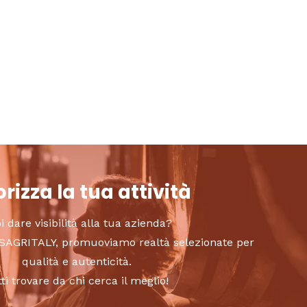
rizza la tua attività
i dare visibilità alla tua azienda?
to SAGRITALY, promuoviamo realtà selezionate per
qualità e autenticità.
tti trovare da chi cerca il meglio!