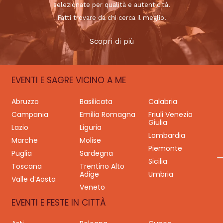
selezionate per qualità e autenticità.
Fatti trovare da chi cerca il meglio!
Scopri di più
EVENTI E SAGRE VICINO A ME
Abruzzo
Basilicata
Calabria
Campania
Emilia Romagna
Friuli Venezia
Giulia
Lazio
Liguria
Lombardia
Marche
Molise
Piemonte
Puglia
Sardegna
Sicilia
Toscana
Trentino Alto
Adige
Umbria
Valle d’Aosta
Veneto
EVENTI E FESTE IN CITTÀ