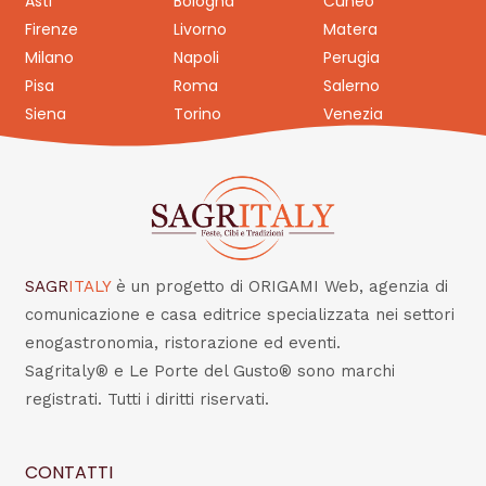
Asti
Bologna
Cuneo
Firenze
Livorno
Matera
Milano
Napoli
Perugia
Pisa
Roma
Salerno
Siena
Torino
Venezia
SAGR
ITALY
è un progetto di ORIGAMI Web, agenzia di
comunicazione e casa editrice specializzata nei settori
enogastronomia, ristorazione ed eventi.
Sagritaly® e Le Porte del Gusto® sono marchi
registrati. Tutti i diritti riservati.
CONTATTI