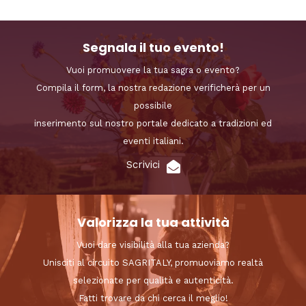
Segnala il tuo evento!
Vuoi promuovere la tua sagra o evento?
Compila il form, la nostra redazione verificherà per un
possibile
inserimento sul nostro portale dedicato a tradizioni ed
eventi italiani.
Scrivici
Valorizza la tua attività
Vuoi dare visibilità alla tua azienda?
Unisciti al circuito SAGRITALY, promuoviamo realtà
selezionate per qualità e autenticità.
Fatti trovare da chi cerca il meglio!