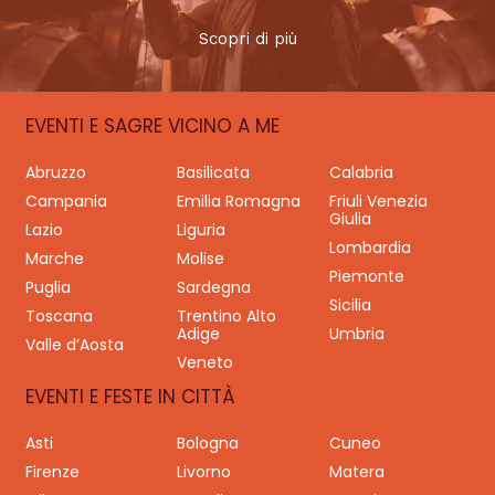
Scopri di più
EVENTI E SAGRE VICINO A ME
Abruzzo
Basilicata
Calabria
Campania
Emilia Romagna
Friuli Venezia
Giulia
Lazio
Liguria
Lombardia
Marche
Molise
Piemonte
Puglia
Sardegna
Sicilia
Toscana
Trentino Alto
Adige
Umbria
Valle d’Aosta
Veneto
EVENTI E FESTE IN CITTÀ
Asti
Bologna
Cuneo
Firenze
Livorno
Matera