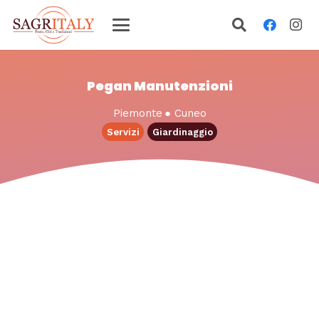
Pegan Manutenzioni
Piemonte
●
Cuneo
Servizi
Giardinaggio