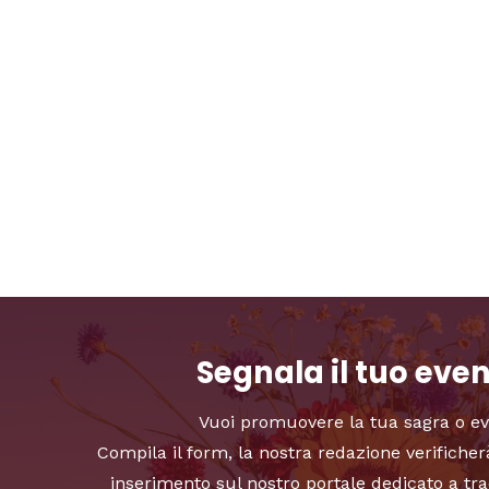
Segnala il tuo eve
Vuoi promuovere la tua sagra o e
Compila il form, la nostra redazione verificher
inserimento sul nostro portale dedicato a tra