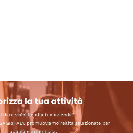
rizza la tua attività
i dare visibilità alla tua azienda?
to SAGRITALY, promuoviamo realtà selezionate per
qualità e autenticità.