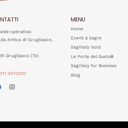
NTATTI
MENU
Home
Sede operativa:
Eventi & Sagre
ada Antica di Grugliasco,
Sagritaly Gold
95 Grugliasco (To)
Le Porte del Gusto®
Sagritaly for Business
011 0412220
Blog