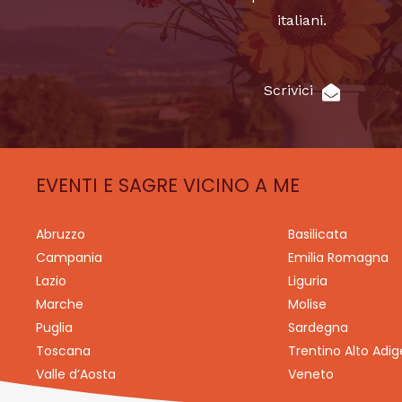
italiani.
Scrivici
EVENTI E SAGRE VICINO A ME
Abruzzo
Basilicata
Campania
Emilia Romagna
Lazio
Liguria
Marche
Molise
Puglia
Sardegna
Toscana
Trentino Alto Adig
Valle d’Aosta
Veneto