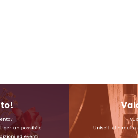
nto!
Valo
vento?
Vuo
à per un possibile
Unisciti al circui
dizioni ed eventi