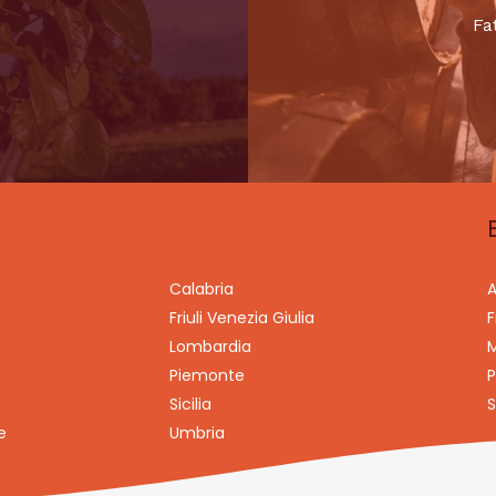
Fa
Calabria
A
Friuli Venezia Giulia
F
Lombardia
M
Piemonte
P
Sicilia
S
e
Umbria