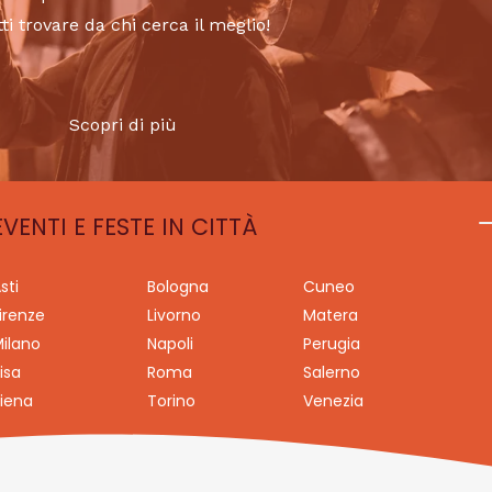
tti trovare da chi cerca il meglio!
Scopri di più
EVENTI E FESTE IN CITTÀ
sti
Bologna
Cuneo
irenze
Livorno
Matera
ilano
Napoli
Perugia
isa
Roma
Salerno
iena
Torino
Venezia