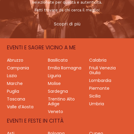
selezionate per qualità e autenticità.
Fatti trovare da chi cerca il meglio!
Scopri di più
EVENTI E SAGRE VICINO A ME
Abruzzo
Basilicata
Calabria
Campania
Emilia Romagna
Friuli Venezia
Giulia
Lazio
Liguria
Lombardia
Marche
Molise
Piemonte
Puglia
Sardegna
Sicilia
Toscana
Trentino Alto
Adige
Umbria
Valle d’Aosta
Veneto
EVENTI E FESTE IN CITTÀ
Asti
Bologna
Cuneo