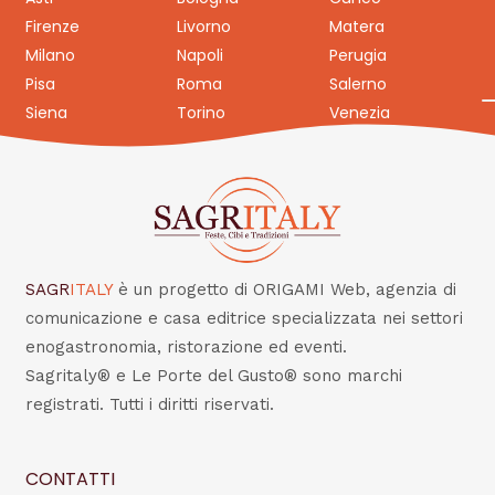
Firenze
Livorno
Matera
Milano
Napoli
Perugia
Pisa
Roma
Salerno
Siena
Torino
Venezia
SAGR
ITALY
è un progetto di ORIGAMI Web, agenzia di
comunicazione e casa editrice specializzata nei settori
enogastronomia, ristorazione ed eventi.
Sagritaly® e Le Porte del Gusto® sono marchi
registrati. Tutti i diritti riservati.
CONTATTI