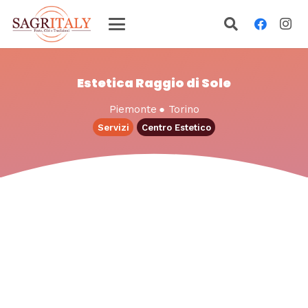
Estetica Raggio di Sole
Piemonte
●
Torino
Servizi
Centro Estetico