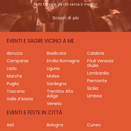
Fatti trovare da chi cerca il meglio!
Scopri di più
EVENTI E SAGRE VICINO A ME
Abruzzo
Basilicata
Calabria
Campania
Emilia Romagna
Friuli Venezia
Giulia
Lazio
Liguria
Lombardia
Marche
Molise
Piemonte
Puglia
Sardegna
Sicilia
Toscana
Trentino Alto
Adige
Umbria
Valle d’Aosta
Veneto
EVENTI E FESTE IN CITTÀ
Asti
Bologna
Cuneo