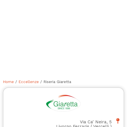
Home
/
Eccellenze
/ Riseria Giaretta
Via Ca' Neira, 5
Livorno Ferraris
(
Vercelli
)