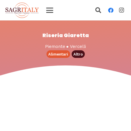
Riseria Giaretta
Piemonte
●
Vercelli
Alimentari
Altro