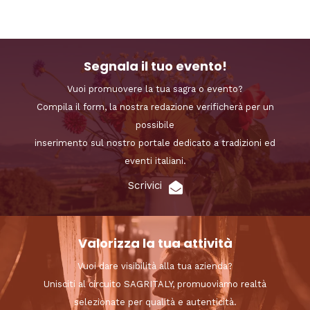
Segnala il tuo evento!
Vuoi promuovere la tua sagra o evento?
Compila il form, la nostra redazione verificherà per un
possibile
inserimento sul nostro portale dedicato a tradizioni ed
eventi italiani.
Scrivici
Valorizza la tua attività
Vuoi dare visibilità alla tua azienda?
Unisciti al circuito SAGRITALY, promuoviamo realtà
selezionate per qualità e autenticità.