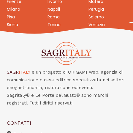
Firenze
Livorno
Matera
Milano
Napoli
Perugia
Pisa
Roma
Salerno
Siena
Torino
Venezia
SAGR
ITALY
è un progetto di ORIGAMI Web, agenzia di
comunicazione e casa editrice specializzata nei settori
enogastronomia, ristorazione ed eventi.
Sagritaly® e Le Porte del Gusto® sono marchi
registrati. Tutti i diritti riservati.
CONTATTI