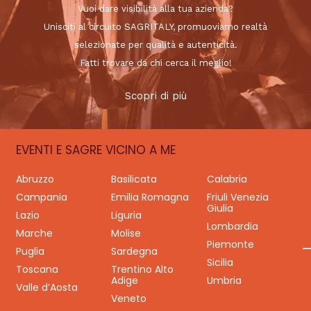
Vuoi dare visibilità alla tua azienda?
Unisciti al circuito SAGRITALY, promuoviamo realtà
selezionate per qualità e autenticità.
Fatti trovare da chi cerca il meglio!
Scopri di più
EVENTI E SAGRE VICINO A ME
Abruzzo
Basilicata
Calabria
Campania
Emilia Romagna
Friuli Venezia
Giulia
Lazio
Liguria
Lombardia
Marche
Molise
Piemonte
Puglia
Sardegna
Sicilia
Toscana
Trentino Alto
Adige
Umbria
Valle d’Aosta
Veneto