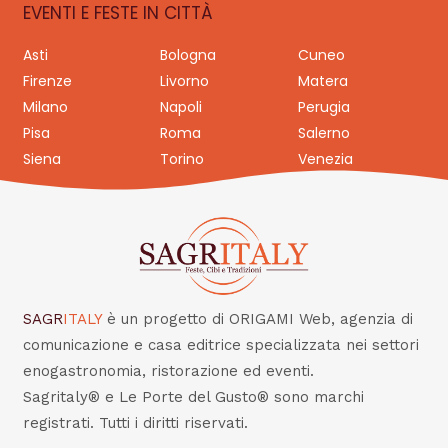
EVENTI E FESTE IN CITTÀ
Asti
Bologna
Cuneo
Firenze
Livorno
Matera
Milano
Napoli
Perugia
Pisa
Roma
Salerno
Siena
Torino
Venezia
SAGR
ITALY
è un progetto di ORIGAMI Web, agenzia di
comunicazione e casa editrice specializzata nei settori
enogastronomia, ristorazione ed eventi.
Sagritaly® e Le Porte del Gusto® sono marchi
registrati. Tutti i diritti riservati.