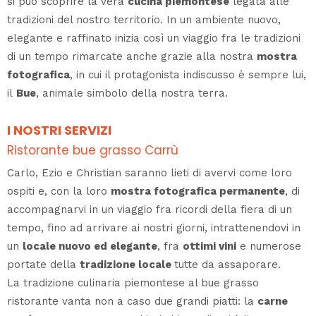
si può scoprire la vera
cucina piemontese
legata alle
tradizioni del nostro territorio. In un ambiente nuovo,
elegante e raffinato inizia così un viaggio fra le tradizioni
di un tempo rimarcate anche grazie alla nostra
mostra
fotografica
, in cui il protagonista indiscusso è sempre lui,
il
Bue
, animale simbolo della nostra terra.
I NOSTRI SERVIZI
Ristorante bue grasso Carrù
Carlo, Ezio e Christian saranno lieti di avervi come loro
ospiti e, con la loro
mostra fotografica permanente
, di
accompagnarvi in un viaggio fra ricordi della fiera di un
tempo, fino ad arrivare ai nostri giorni, intrattenendovi in
un
locale nuovo ed elegante
, fra
ottimi vini
e numerose
portate della
tradizione locale
tutte da assaporare.
La tradizione
culinaria piemontese al
bue grasso
ristorante
vanta non a caso due grandi piatti: la
carne