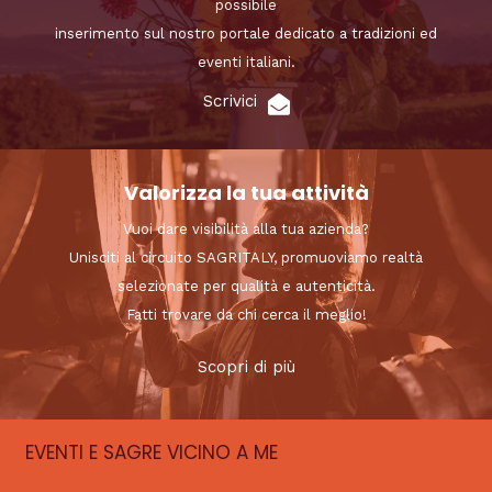
possibile
inserimento sul nostro portale dedicato a tradizioni ed
eventi italiani.
Scrivici
Valorizza la tua attività
Vuoi dare visibilità alla tua azienda?
Unisciti al circuito SAGRITALY, promuoviamo realtà
selezionate per qualità e autenticità.
Fatti trovare da chi cerca il meglio!
Scopri di più
EVENTI E SAGRE VICINO A ME