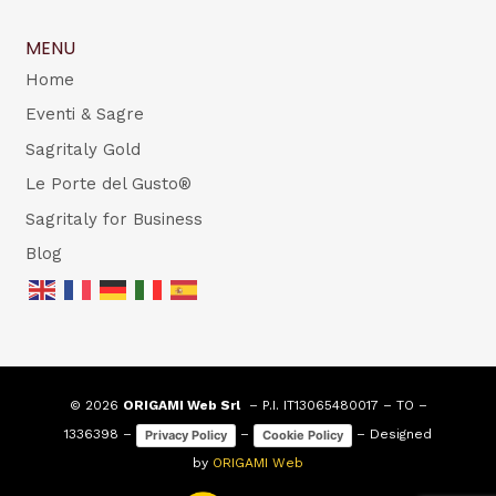
MENU
Home
Eventi & Sagre
Sagritaly Gold
Le Porte del Gusto®
Sagritaly for Business
Blog
© 2026
ORIGAMI Web Srl
– P.I. IT13065480017 – TO –
1336398 –
–
– Designed
Privacy Policy
Cookie Policy
by
ORIGAMI Web