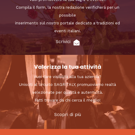
Compila il form, la nostra redazione verificherà per un
possibile
inserimento sul nostro portale dedicato a tradizioni ed
eventi italiani.
Scrivici
Valorizza la tua attività
Vuoi dare visibilità alla tua azienda?
Unisciti al circuito SAGRITALY, promuoviamo realtà
selezionate per qualità e autenticità.
Fatti trovare da chi cerca il meglio!
Scopri di più