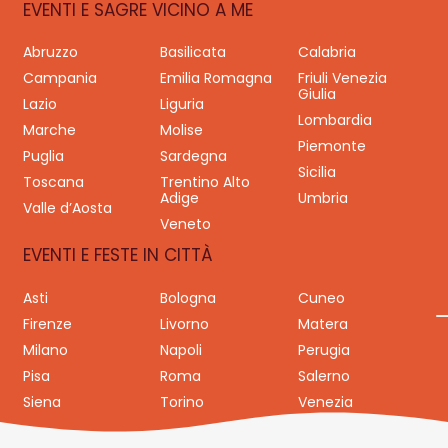
EVENTI E SAGRE VICINO A ME
Abruzzo
Basilicata
Calabria
Campania
Emilia Romagna
Friuli Venezia
Giulia
Lazio
Liguria
Lombardia
Marche
Molise
Piemonte
Puglia
Sardegna
Sicilia
Toscana
Trentino Alto
Adige
Umbria
Valle d’Aosta
Veneto
EVENTI E FESTE IN CITTÀ
Asti
Bologna
Cuneo
Firenze
Livorno
Matera
Milano
Napoli
Perugia
Pisa
Roma
Salerno
Siena
Torino
Venezia