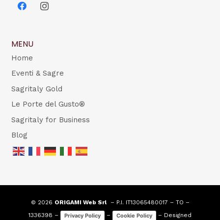
MENU
Home
Eventi & Sagre
Sagritaly Gold
Le Porte del Gusto®
Sagritaly for Business
Blog
© 2026
ORIGAMI Web Srl
– P.I. IT13065480017 – TO –
1336398 –
–
– Designed
Privacy Policy
Cookie Policy