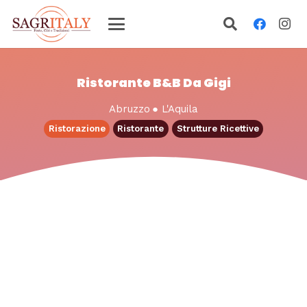
Ristorante B&B Da Gigi
Abruzzo
●
L'Aquila
Ristorazione
Ristorante
Strutture Ricettive