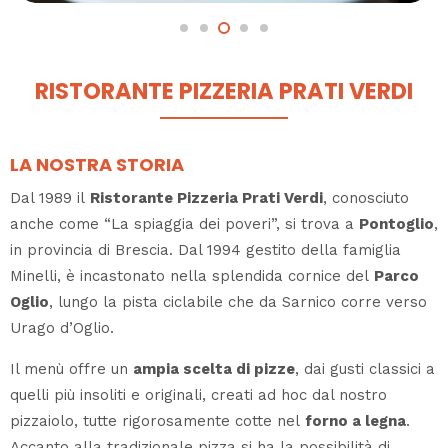
RISTORANTE PIZZERIA PRATI VERDI
LA NOSTRA STORIA
Dal 1989 il
Ristorante Pizzeria Prati Verdi
, conosciuto
anche come “La spiaggia dei poveri”, si trova a
Pontoglio
,
in provincia di Brescia. Dal 1994 gestito della famiglia
Minelli, è incastonato nella splendida cornice del
Parco
Oglio
, lungo la pista ciclabile che da Sarnico corre verso
Urago d’Oglio.
Il menù offre un
ampia scelta di pizze
, dai gusti classici a
quelli più insoliti e originali, creati ad hoc dal nostro
pizzaiolo, tutte rigorosamente cotte nel
forno a legna
.
Accanto alla tradizionale pizza si ha la possibilità di