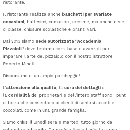
ristorante.
Il ristorante realizza anche
banchetti per svariate
occasioni
, battesimi, comunioni, cresime, ma anche cene
di classe, chiusure scolastiche e pranzi vari.
Dal 2013 siamo
sede autorizzata “Accademia
Pizzaioli”
dove teniamo corsi base e avanzati per
imparare l’arte del pizzaiolo con il nostro istruttore
Roberto Minelli.
Disponiamo di un ampio parcheggio!
L’
attenzione alla qualità
, la
cura dei dettagli
e
la
cordialità
dei proprietari e dell’intero staff sono i punti
di forza che consentono ai clienti di sentirsi accolti e
coccolati, come in una grande famiglia.
Siamo chiusi il lunedì sera e martedì tutto giorno da
settembre ad aprile. Da maggio fino ad agosto siamo