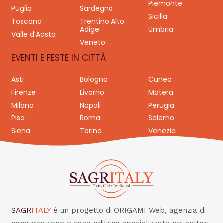
Piemonte
Puglia
Sardegna
Sicilia
Toscana
Trentino Alto
Adige
Umbria
Valle d’Aosta
Veneto
EVENTI E FESTE IN CITTÀ
Asti
Bologna
Cuneo
Firenze
Livorno
Matera
Milano
Napoli
Perugia
Pisa
Roma
Salerno
Siena
Torino
Venezia
SAGR
ITALY
è un progetto di ORIGAMI Web, agenzia di