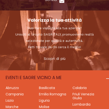
Valorizza la tua attività
Vuoi dare visibilità alla tua azienda?
Unisciti al circuito SAGRITALY, promuoviamo realtà
selezionate per qualità e autenticità.
Fatti trovare da chi cerca il meglio!
Scopri di più
EVENTI E SAGRE VICINO A ME
Abruzzo
Basilicata
Calabria
Campania
Emilia Romagna
Friuli Venezia
Giulia
Lazio
Liguria
Lombardia
Marche
Molise