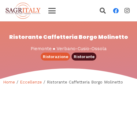
Ristorante Caffetteria Borgo Molinetto
Piemonte
●
Verbano-Cusio-Ossola
Ristorazione
Ristorante
Home
/
Eccellenze
/ Ristorante Caffetteria Borgo Molinetto