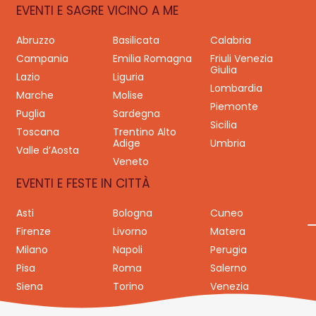
EVENTI E SAGRE VICINO A ME
Abruzzo
Basilicata
Calabria
Campania
Emilia Romagna
Friuli Venezia
Giulia
Lazio
Liguria
Lombardia
Marche
Molise
Piemonte
Puglia
Sardegna
Sicilia
Toscana
Trentino Alto
Adige
Umbria
Valle d’Aosta
Veneto
EVENTI E FESTE IN CITTÀ
Asti
Bologna
Cuneo
Firenze
Livorno
Matera
Milano
Napoli
Perugia
Pisa
Roma
Salerno
Siena
Torino
Venezia