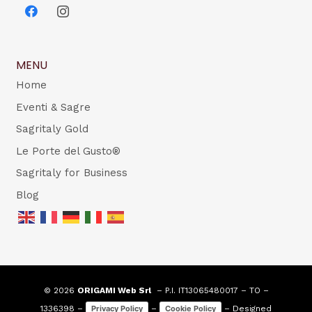
MENU
Home
Eventi & Sagre
Sagritaly Gold
Le Porte del Gusto®
Sagritaly for Business
Blog
© 2026
ORIGAMI Web Srl
– P.I. IT13065480017 – TO –
1336398 –
–
– Designed
Privacy Policy
Cookie Policy