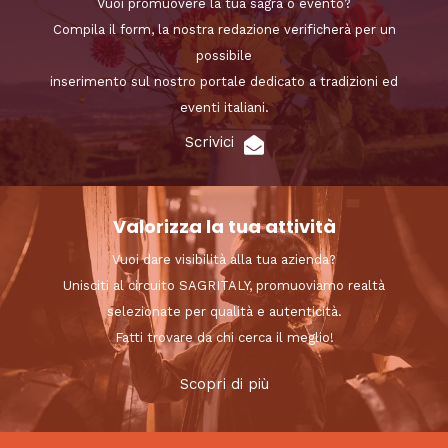
Vuoi promuovere la tua sagra o evento?
Compila il form, la nostra redazione verificherà per un
possibile
inserimento sul nostro portale dedicato a tradizioni ed
eventi italiani.
Scrivici
Valorizza la tua attività
Vuoi dare visibilità alla tua azienda?
Unisciti al circuito SAGRITALY, promuoviamo realtà
selezionate per qualità e autenticità.
Fatti trovare da chi cerca il meglio!
Scopri di più