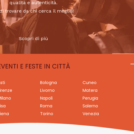
qualità e autenticità.
tti trovare da chi cerca il meglio!
Scopri di più
EVENTI E FESTE IN CITTÀ
sti
Bologna
Cuneo
irenze
Livorno
Matera
ilano
Napoli
Perugia
isa
Roma
Salerno
iena
Torino
Venezia