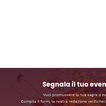
Segnala il tuo eve
Vuoi promuovere la tua sagra o e
Compila il form, la nostra redazione verificher