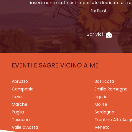
inserimento sul nostro portale dedicato a tra
italiani.
Scrivici
EVENTI E SAGRE VICINO A ME
Abruzzo
Basilicata
Campania
Emilia Romagna
Lazio
Liguria
Marche
Molise
Puglia
Sardegna
Toscana
Trentino Alto Adig
Valle d’Aosta
Veneto