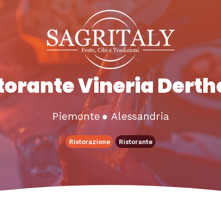
torante Vineria Dert
Piemonte
●
Alessandria
Ristorazione
Ristorante