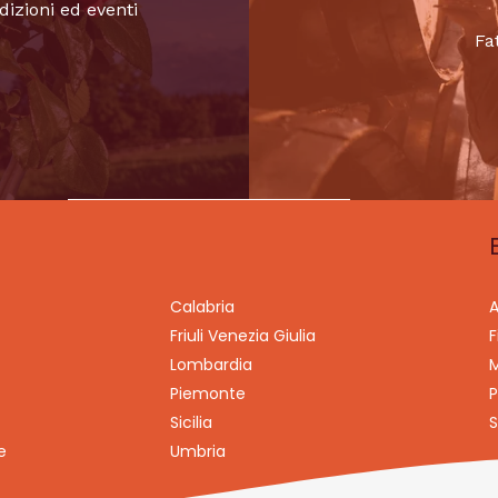
dizioni ed eventi
Fa
Calabria
A
Friuli Venezia Giulia
F
Lombardia
M
Piemonte
P
Sicilia
S
e
Umbria