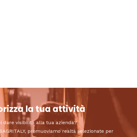
rizza la tua attività
i dare visibilità alla tua azienda?
to SAGRITALY, promuoviamo realtà selezionate per