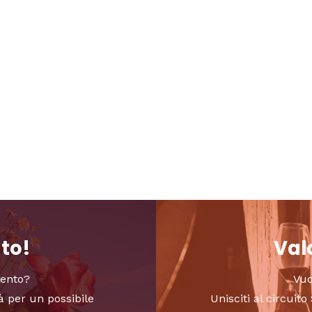
nto!
Valo
vento?
Vuo
à per un possibile
Unisciti al circui