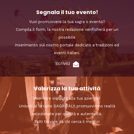
Segnala il tuo evento!
Vuoi promuovere la tua sagra o evento?
Compila il form, la nostra redazione verificherà per un
possibile
inserimento sul nostro portale dedicato a tradizioni ed
eventi italiani.
Scrivici
Valorizza la tua attività
Vuoi dare visibilità alla tua azienda?
Unisciti al circuito SAGRITALY, promuoviamo realtà
selezionate per qualità e autenticità.
Fatti trovare da chi cerca il meglio!