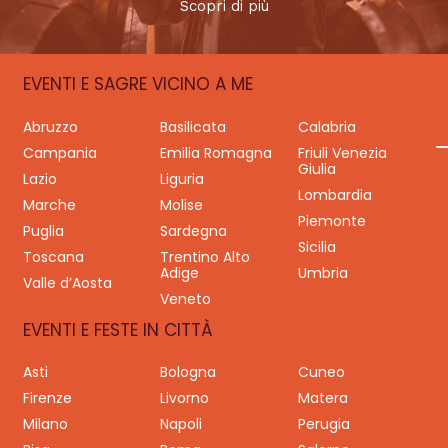
Scopri di più
EVENTI E SAGRE VICINO A ME
Abruzzo
Basilicata
Calabria
Campania
Emilia Romagna
Friuli Venezia
Giulia
Lazio
Liguria
Lombardia
Marche
Molise
Piemonte
Puglia
Sardegna
Sicilia
Toscana
Trentino Alto
Adige
Umbria
Valle d’Aosta
Veneto
EVENTI E FESTE IN CITTÀ
Asti
Bologna
Cuneo
Firenze
Livorno
Matera
Milano
Napoli
Perugia