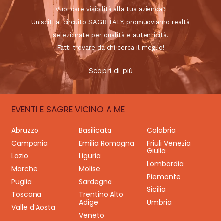
Vuoi dare visibilità alla tua azienda?
Unisciti al circuito SAGRITALY, promuoviamo realtà
selezionate per qualità e autenticità.
Fatti trovare da chi cerca il meglio!
Scopri di più
EVENTI E SAGRE VICINO A ME
Abruzzo
Basilicata
Calabria
Campania
Emilia Romagna
Friuli Venezia
Giulia
Lazio
Liguria
Lombardia
Marche
Molise
Piemonte
Puglia
Sardegna
Sicilia
Toscana
Trentino Alto
Adige
Umbria
Valle d’Aosta
Veneto