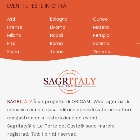
EVENTI E FESTE IN CITTÀ
Asti
Bologna
Cuneo
Firenze
Livorno
Matera
Milano
Napoli
Perugia
Pisa
Roma
Salerno
Siena
Torino
Venezia
SAGR
ITALY
è un progetto di ORIGAMI Web, agenzia di
comunicazione e casa editrice specializzata nei settori
enogastronomia, ristorazione ed eventi.
Sagritaly® e Le Porte del Gusto® sono marchi
registrati. Tutti i diritti riservati.