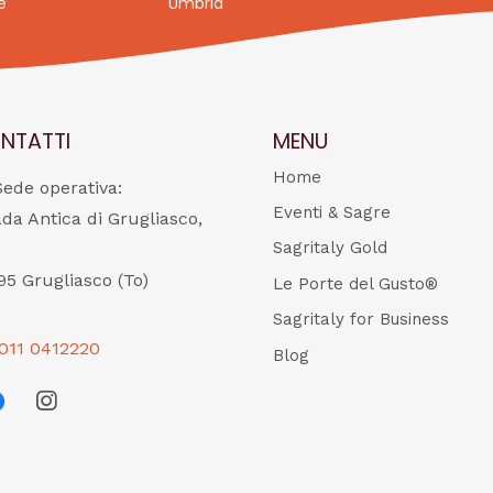
e
Umbria
NTATTI
MENU
Home
Sede operativa:
Eventi & Sagre
ada Antica di Grugliasco,
Sagritaly Gold
95 Grugliasco (To)
Le Porte del Gusto®
Sagritaly for Business
011 0412220
Blog