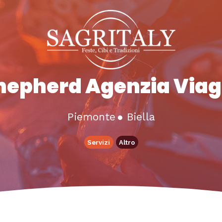
hepherd Agenzia Viag
Piemonte
●
Biella
Servizi
Altro