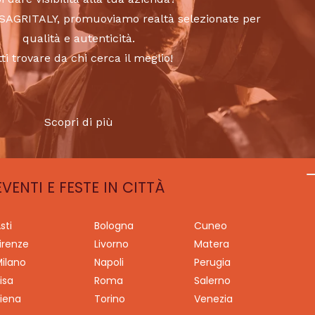
to SAGRITALY, promuoviamo realtà selezionate per
qualità e autenticità.
tti trovare da chi cerca il meglio!
Scopri di più
EVENTI E FESTE IN CITTÀ
sti
Bologna
Cuneo
irenze
Livorno
Matera
ilano
Napoli
Perugia
isa
Roma
Salerno
iena
Torino
Venezia