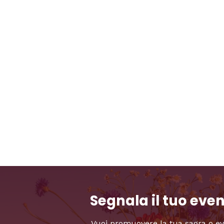
Segnala il tuo eve
Vuoi promuovere la tua sagra o e