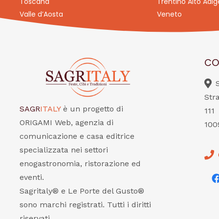
Toscana
Trentino Alto Adig
Valle d’Aosta
Veneto
CO
Str
SAGR
ITALY
è un progetto di
111
ORIGAMI Web, agenzia di
100
comunicazione e casa editrice
specializzata nei settori
enogastronomia, ristorazione ed
eventi.
Sagritaly® e Le Porte del Gusto®
sono marchi registrati. Tutti i diritti
riservati.