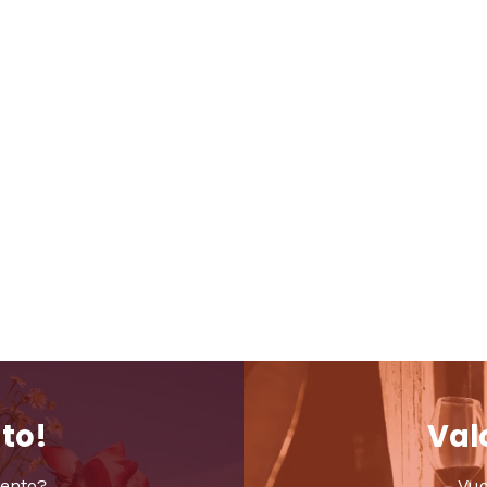
nto!
Valo
vento?
Vuo