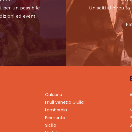
à per un possibile
Unisciti al circui
dizioni ed eventi
Fa
Calabria
A
Friuli Venezia Giulia
F
Lombardia
M
Piemonte
P
Sicilia
S