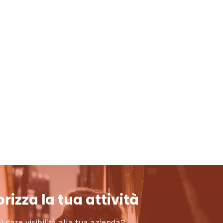
rizza la tua attività
i dare visibilità alla tua azienda?