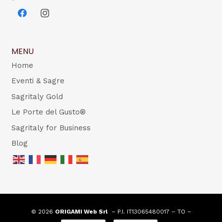
MENU
Home
Eventi & Sagre
Sagritaly Gold
Le Porte del Gusto®
Sagritaly for Business
Blog
© 2026
ORIGAMI Web Srl
– P.I. IT13065480017 – TO –