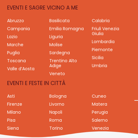
EVENTI E SAGRE VICINO A ME
Abruzzo
Basilicata
Calabria
Campania
Emilia Romagna
Friuli Venezia
Giulia
Lazio
Liguria
Lombardia
Marche
Molise
Piemonte
Puglia
Sardegna
Sicilia
Toscana
Trentino Alto
Adige
Umbria
Valle d’Aosta
Veneto
EVENTI E FESTE IN CITTÀ
Asti
Bologna
Cuneo
Firenze
Livorno
Matera
Milano
Napoli
Perugia
Pisa
Roma
Salerno
Siena
Torino
Venezia