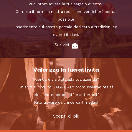
Vuoi promuovere la tua sagra o evento?
Compila il form, la nostra redazione verificherà per un
possibile
inserimento sul nostro portale dedicato a tradizioni ed
eventi italiani.
Scrivici
Valorizza la tua attività
Vuoi dare visibilità alla tua azienda?
Unisciti al circuito SAGRITALY, promuoviamo realtà
selezionate per qualità e autenticità.
Fatti trovare da chi cerca il meglio!
Scopri di più