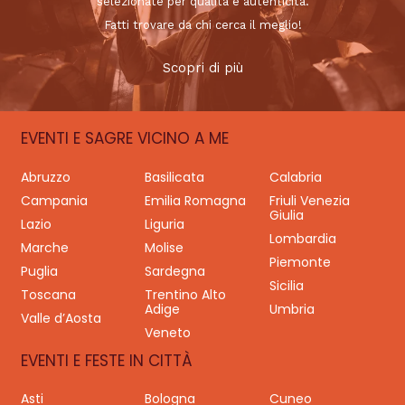
selezionate per qualità e autenticità.
Fatti trovare da chi cerca il meglio!
Scopri di più
EVENTI E SAGRE VICINO A ME
Abruzzo
Basilicata
Calabria
Campania
Emilia Romagna
Friuli Venezia
Giulia
Lazio
Liguria
Lombardia
Marche
Molise
Piemonte
Puglia
Sardegna
Sicilia
Toscana
Trentino Alto
Adige
Umbria
Valle d’Aosta
Veneto
EVENTI E FESTE IN CITTÀ
Asti
Bologna
Cuneo