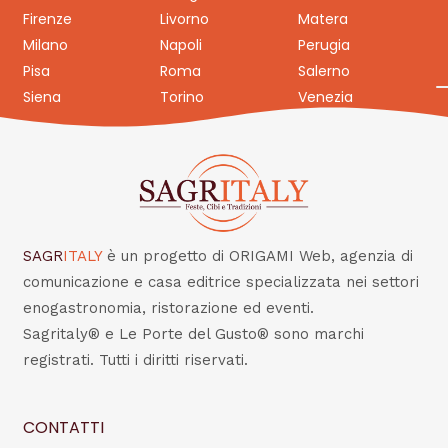
Firenze
Livorno
Matera
Milano
Napoli
Perugia
Pisa
Roma
Salerno
Siena
Torino
Venezia
SAGR
ITALY
è un progetto di ORIGAMI Web, agenzia di
comunicazione e casa editrice specializzata nei settori
enogastronomia, ristorazione ed eventi.
Sagritaly® e Le Porte del Gusto® sono marchi
registrati. Tutti i diritti riservati.
CONTATTI