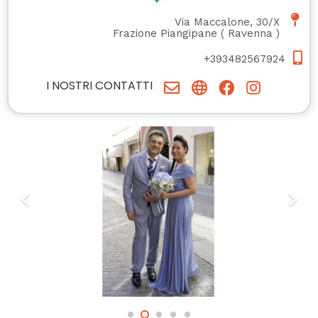
Via Maccalone, 30/X
Frazione Piangipane
(
Ravenna
)
+393482567924
I NOSTRI CONTATTI