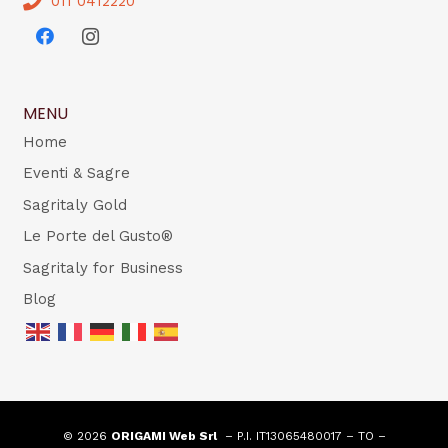
011 0412220
MENU
Home
Eventi & Sagre
Sagritaly Gold
Le Porte del Gusto®
Sagritaly for Business
Blog
© 2026
ORIGAMI Web Srl
– P.I. IT13065480017 – TO –