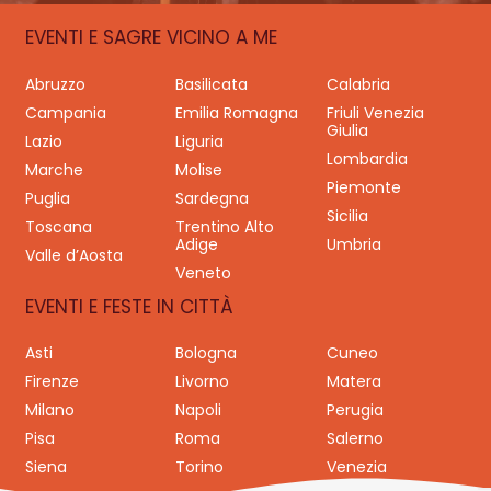
EVENTI E SAGRE VICINO A ME
Abruzzo
Basilicata
Calabria
Campania
Emilia Romagna
Friuli Venezia
Giulia
Lazio
Liguria
Lombardia
Marche
Molise
Piemonte
Puglia
Sardegna
Sicilia
Toscana
Trentino Alto
Adige
Umbria
Valle d’Aosta
Veneto
EVENTI E FESTE IN CITTÀ
Asti
Bologna
Cuneo
Firenze
Livorno
Matera
Milano
Napoli
Perugia
Pisa
Roma
Salerno
Siena
Torino
Venezia