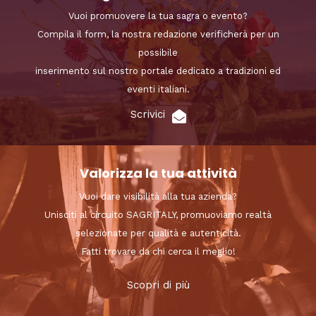
Vuoi promuovere la tua sagra o evento?
Compila il form, la nostra redazione verificherà per un
possibile
inserimento sul nostro portale dedicato a tradizioni ed
eventi italiani.
Scrivici
Valorizza la tua attività
Vuoi dare visibilità alla tua azienda?
Unisciti al circuito SAGRITALY, promuoviamo realtà
selezionate per qualità e autenticità.
Fatti trovare da chi cerca il meglio!
Scopri di più