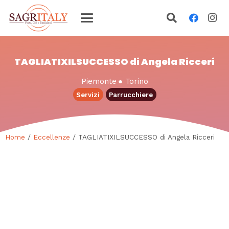
TAGLIATIXILSUCCESSO di Angela Ricceri
Piemonte
●
Torino
Servizi
Parrucchiere
Home
/
Eccellenze
/ TAGLIATIXILSUCCESSO di Angela Ricceri