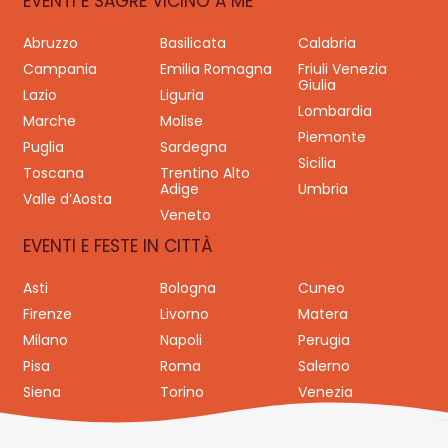
EVENTI E SAGRE VICINO A ME
Abruzzo
Basilicata
Calabria
Campania
Emilia Romagna
Friuli Venezia
Giulia
Lazio
Liguria
Lombardia
Marche
Molise
Piemonte
Puglia
Sardegna
Sicilia
Toscana
Trentino Alto
Adige
Umbria
Valle d’Aosta
Veneto
EVENTI E FESTE IN CITTÀ
Asti
Bologna
Cuneo
Firenze
Livorno
Matera
Milano
Napoli
Perugia
Pisa
Roma
Salerno
Siena
Torino
Venezia