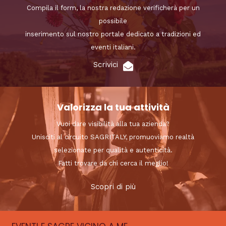
Compila il form, la nostra redazione verificherà per un
possibile
inserimento sul nostro portale dedicato a tradizioni ed
eventi italiani.
Scrivici
Valorizza la tua attività
Vuoi dare visibilità alla tua azienda?
Unisciti al circuito SAGRITALY, promuoviamo realtà
selezionate per qualità e autenticità.
Fatti trovare da chi cerca il meglio!
Scopri di più