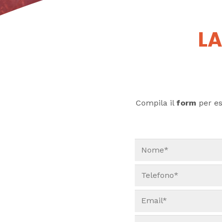
LA
Compila il
form
per ess