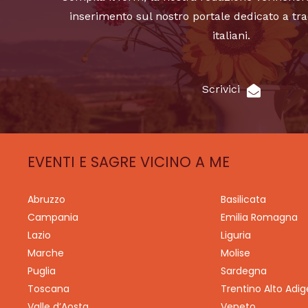
inserimento sul nostro portale dedicato a tra
italiani.
Scrivici
EVENTI E SAGRE VICINO A ME
Abruzzo
Basilicata
Campania
Emilia Romagna
Lazio
Liguria
Marche
Molise
Puglia
Sardegna
Toscana
Trentino Alto Adig
Valle d’Aosta
Veneto