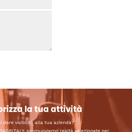
rizza la tua attività
i dare visibilità alla tua azienda?
to SAGRITALY, promuoviamo realtà selezionate per