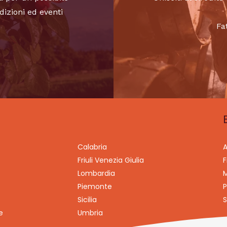
dizioni ed eventi
Fa
Calabria
A
Friuli Venezia Giulia
F
Lombardia
M
Piemonte
P
Sicilia
S
e
Umbria