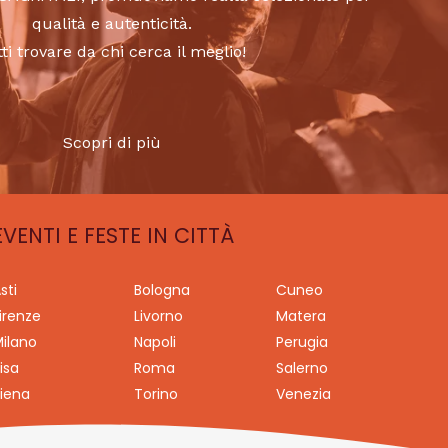
qualità e autenticità.
tti trovare da chi cerca il meglio!
Scopri di più
EVENTI E FESTE IN CITTÀ
sti
Bologna
Cuneo
irenze
Livorno
Matera
ilano
Napoli
Perugia
isa
Roma
Salerno
iena
Torino
Venezia