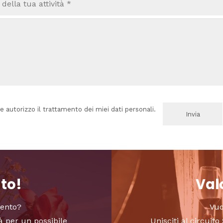
e autorizzo il trattamento dei miei dati personali.
nto!
Valo
vento?
Vuo
à per un possibile
Unisciti al circui