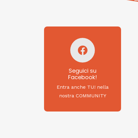
Seguici su
Facebook!
SAGRITALY
Seguici su
Facebook!
Feste, cibi e tradizioni
da Nord a Sud...
Entra anche TU! nella
nostra COMMUNITY