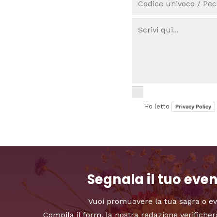
Ho letto
Privacy Policy
Segnala il tuo eve
Vuoi promuovere la tua sagra o e
Compila il form, la nostra redazione verificher