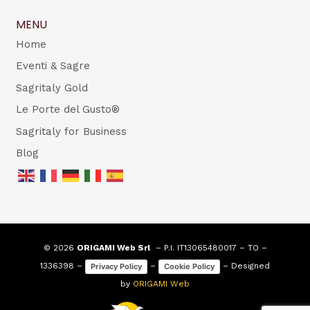
MENU
Home
Eventi & Sagre
Sagritaly Gold
Le Porte del Gusto®
Sagritaly for Business
Blog
© 2026
ORIGAMI Web Srl
– P.I. IT13065480017 – TO –
1336398 –
–
– Designed
Privacy Policy
Cookie Policy
by
ORIGAMI Web