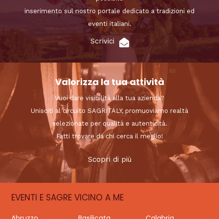
inserimento sul nostro portale dedicato a tradizioni ed
eventi italiani.
Scrivici
Valorizza la tua attività
Vuoi dare visibilità alla tua azienda?
Unisciti al circuito SAGRITALY, promuoviamo realtà
selezionate per qualità e autenticità.
Fatti trovare da chi cerca il meglio!
Scopri di più
EVENTI E SAGRE VICINO A ME
Abruzzo
Basilicata
Calabria