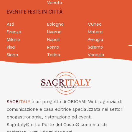
Veneto
EVENTI E FESTE IN CITTÀ
Asti
Bologna
Cuneo
Firenze
Livorno
Matera
Milano
Napoli
Perugia
Pisa
Roma
Salerno
Siena
Torino
Venezia
SAGR
ITALY
è un progetto di ORIGAMI Web, agenzia di
comunicazione e casa editrice specializzata nei settori
enogastronomia, ristorazione ed eventi.
Sagritaly® e Le Porte del Gusto® sono marchi