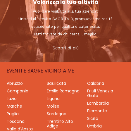
Valorizza la tua attività
Vuoi dare visibilità alla tua azienda?
Unisciti al circuito SAGRITALY, promuoviamo realtà
selezionate per qualità e autenticità.
Fatti trovare da chi cerca il meglio!
Scopri di più
EVENTI E SAGRE VICINO A ME
Abruzzo
Basilicata
Calabria
Campania
Emilia Romagna
Friuli Venezia
Giulia
Lazio
Liguria
Lombardia
Marche
Molise
Piemonte
Puglia
Sardegna
Sicilia
Toscana
Trentino Alto
Adige
Umbria
Valle d’Aosta