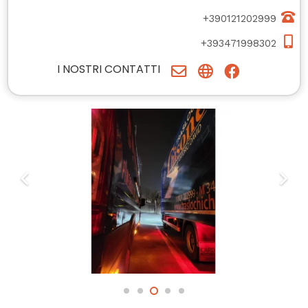
+390121202999
+393471998302
I NOSTRI CONTATTI