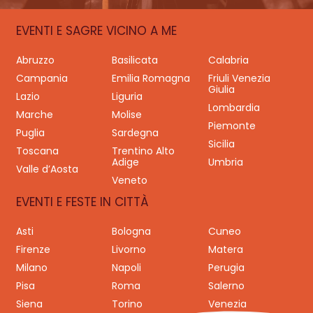
EVENTI E SAGRE VICINO A ME
Abruzzo
Basilicata
Calabria
Campania
Emilia Romagna
Friuli Venezia
Giulia
Lazio
Liguria
Lombardia
Marche
Molise
Piemonte
Puglia
Sardegna
Sicilia
Toscana
Trentino Alto
Adige
Umbria
Valle d’Aosta
Veneto
EVENTI E FESTE IN CITTÀ
Asti
Bologna
Cuneo
Firenze
Livorno
Matera
Milano
Napoli
Perugia
Pisa
Roma
Salerno
Siena
Torino
Venezia