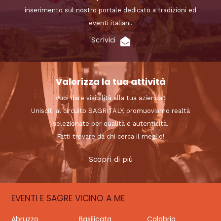
inserimento sul nostro portale dedicato a tradizioni ed
eventi italiani.
Scrivici
Valorizza la tua attività
Vuoi dare visibilità alla tua azienda?
Unisciti al circuito SAGRITALY, promuoviamo realtà
selezionate per qualità e autenticità.
Fatti trovare da chi cerca il meglio!
Scopri di più
EVENTI E SAGRE VICINO A ME
Abruzzo
Basilicata
Calabria