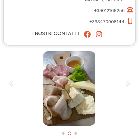
+39012168256
+393470008144
I NOSTRI CONTATTI