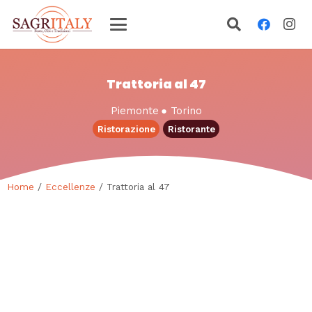
Trattoria al 47
Piemonte
●
Torino
Ristorazione
Ristorante
Home
/
Eccellenze
/ Trattoria al 47