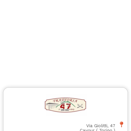
Via Giolitti, 47
Cavour
(
Torino
)