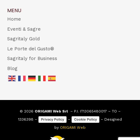
MENU
Home
Eventi & Sagre
Sagritaly Gold
Le Porte del Gusto®
Sagritaly for Business
Blog
© 2026
ORIGAMI Web Srl
– P.I. IT13065480017 – TO –
1336398 –
–
– Designed
Privacy Policy
Cookie Policy
by
ORIGAMI Web